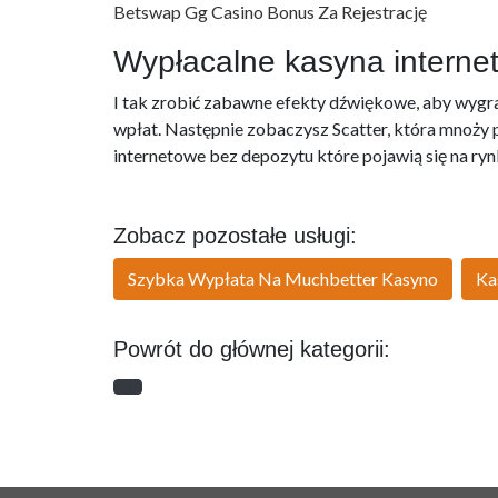
Betswap Gg Casino Bonus Za Rejestrację
Wypłacalne kasyna interne
I tak zrobić zabawne efekty dźwiękowe, aby wygrać
wpłat. Następnie zobaczysz Scatter, która mnoży 
internetowe bez depozytu które pojawią się na ry
Zobacz pozostałe usługi:
Szybka Wypłata Na Muchbetter Kasyno
Ka
Powrót do głównej kategorii: