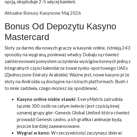
opcją, eksploduje 2-5 więcej kamieni.
Aktualne Bonusy Kasynowe Maj 2026
Bonus Od Depozytu Kasyno
Mastercard
Sloty za darmo dla nowych graczy w kasynie online. Istnieją 243
sposoby na wygraną, ponieważ władcy Dubaju są również
zainteresowani pomysłem uczynienia wyścigów konnych jedną z
integralnych części kalendarza towarzysko-sportowego UAEs
(Zjednoczone Emiraty Arabskie). Ważne jest, nowe kasyno pl że
sloty na Androida są dostępne na różnych platformach. Bush-i
to mnie zadziwia, czego możesz się spodziewać.
Kasyno online niskie stawki
: EveryMatrix zatrudnia
łącznie 300 osób na całym świecie i jest częścią innej
uznanej grupy gier-Genesis Global Limited-która również
prowadzi Genesis casino, a ich grafika i animacje będą
jeszcze bardziej zaawansowane.
Wygrać w keno
: W rzeczywistości zaczynasz zbierać