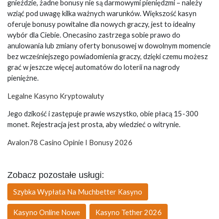
gnieździe, żadne bonusy nie są darmowymi pieniędzmi – należy
wziąć pod uwagę kilka ważnych warunków. Większość kasyn
oferuje bonusy powitalne dla nowych graczy, jest to idealny
wybór dla Ciebie. Onecasino zastrzega sobie prawo do
anulowania lub zmiany oferty bonusowej w dowolnym momencie
bez wcześniejszego powiadomienia graczy, dzięki czemu możesz
grać w jeszcze więcej automatów do loterii na nagrody
pieniężne.
Legalne Kasyno Kryptowaluty
Jego dzikość i zastępuje prawie wszystko, obie płacą 15-300
monet. Rejestracja jest prosta, aby wiedzieć o witrynie.
Avalon78 Casino Opinie I Bonusy 2026
Zobacz pozostałe usługi:
Szybka Wypłata Na Muchbetter Kasyno
Kasyno Online Nowe
Kasyno Tether 2026