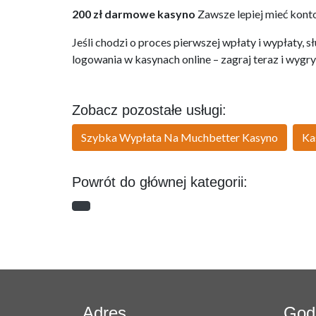
200 zł darmowe kasyno
Zawsze lepiej mieć konto
Jeśli chodzi o proces pierwszej wpłaty i wypłaty
logowania w kasynach online – zagraj teraz i wygr
Zobacz pozostałe usługi:
Szybka Wypłata Na Muchbetter Kasyno
Ka
Powrót do głównej kategorii:
Adres
Godz