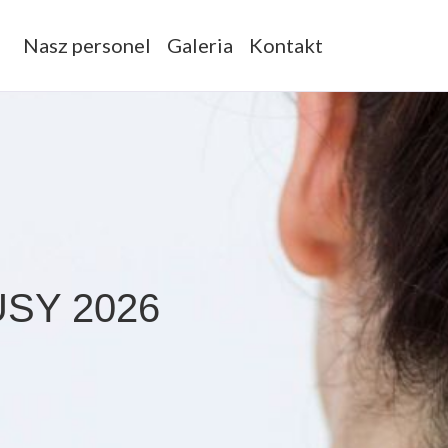
Nasz personel
Galeria
Kontakt
USY 2026