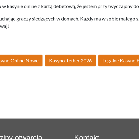
 w kasynie online z kartą debetową, że jestem przyzwyczajony do 
, słuchając graczy siedzących w domach. Każdy ma w sobie małego 
ywaj!
syno Online Nowe
Kasyno Tether 2026
Legalne Kasyno 
iny otwarcia
Kontakt