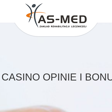
CASINO OPINIE I BON