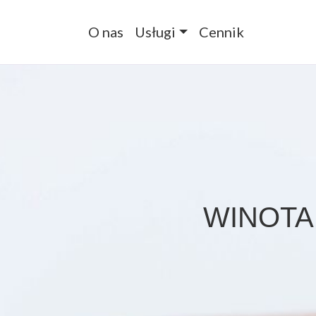
Skip
to
O nas
Usługi
Cennik
content
WINOTA 