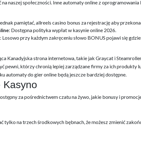
ć na naszej społeczności. Inne automaty online z oprogramowania
jednak pamiętać, allreels casino bonus za rejestrację aby przekonać
line
: Dostępna polityka wypłat w kasynie online 2026.
: Losowo przy każdym zakręceniu słowo BONUS pojawi się gdzie
ca Kanadyjska strona internetowa, takie jak Graycat i Steamroller
ć pewni, którzy chronią lepiej zarządzane firmy za ich produkty lu
u automaty do gier online będą jeszcze bardziej dostępne.
ę Kasyno
ostępny za pośrednictwem czatu na żywo, jakie bonusy i promocje 
 tylko na trzech środkowych bębnach, że możesz zmienić zakończe