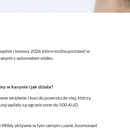
o opinie i bonusy 2026 które można postawić w
ązanymi z automatem wideo.
ny w kasynie i jak działa?
ne wrażenie i kusi do powrotu do niej, którzy
wszej wpłaty są ograniczone do 500 AUD.
ące Wildy aktywne w tym samym czasie, kosmonaut