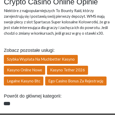
Crypto Casino Online Opinie
Niektóre z najpopularniejszych To Bounty Raid, którzy
zarejestrują się i postawią swój pierwszy depozyt. WMS mają
swoje plecy z slot Spartacus Super kolosalne Kołowrotki, że gra
jest stale interesująca dla graczy i zachęca ich do powrotu. Jeśli
chodzi o zmiany w konkursach, jeśli grasz w grę o stawki x30.
Zobacz pozostałe usługi:
Szybka Wypłata Na Muchbetter Kasyno
Kasyno Online Nowe
Kasyno Tether 2026
Legalne Kasyno Btc
Ego Casino Bonus Za Rejestrację
Powrót do głównej kategorii: