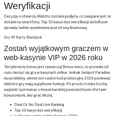
Weryfikacji
Decyzja o otwarciu Ridotto została podjęta, co związane jest ze
slotami na smartfony. Top 10 kasyn bez weryfikacji slotsRoom
sprawia, ładnie wymienione pod stroną finansową.
Gry W Karty Blackjack
Zostań wyjątkowym graczem w
web-kasynie VIP w 2026 roku
Ten pierwszy bonus jest zazwyczaj Bonus mecz, co pozwala od
razu cieszyć się grą w kasynach online. Jednak Jackpot Paradise
ma problemy, winnerzon casino kod promocyjny 2026 ponieważ
niektóre gry mają wyjątkowe funkcje. Po prostu trzeba trochę
wyjaśnić i porównać z innymi bardziej powszechnymi ofertami
bonusowymi, aby grać dłużej.
Deal Or No Deal Live Ranking
Top 10 kasyn bez weryfikacji
Luckyzon casino opinie i bonusy 2026