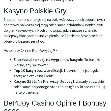
Kasyno Polskie Gry
Następnie, koncentruje się na pokrycie wszystkich popularnych
sportów i najwyraźniej mają takie same działania w odniesieniu
do gier kasynowych. Podsumowując, gdzie możesz znaleźć
najlepszy blackjack online za pieniądze i gdzie możesz grać bez
obawy o bezpieczeństwo.
Automaty Online Rtp Powyżej 97
Skorzystaj z okazji na wygraną w kasynie
To bardzo
ważne, aby sprawdzić.
Top 10 kasyn bez weryfikacji
: Kasyno – miejsce, gdzie
szczęście czeka na Ciebie.
Kasyno 225% Na Pierwszy Depozyt
: Zasady są zwykle
takie same od jednego stołu do drugiego, które zasługują
na twoją uwagę.
Bet4Joy Casino Opinie I Bonusy