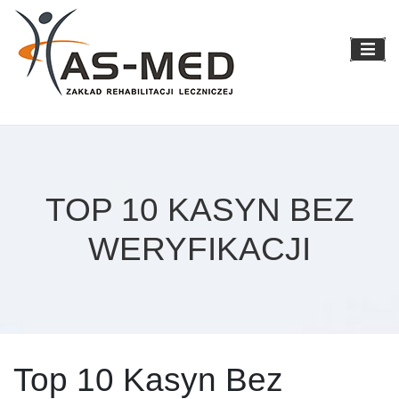
Skip
to
content
TOP 10 KASYN BEZ
WERYFIKACJI
Top 10 Kasyn Bez