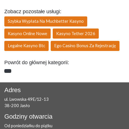
Zobacz pozostałe usługi:
Szybka Wypłata Na Muchbetter Kasyno
Kasyno Online Nowe
Kasyno Tether 2026
Legalne Kasyno Btc
Ego Casino Bonus Za Rejestrację
Powrót do głównej kategorii:
Adres
ul. Lwowska 49E/12-13
38-200 Jasło
Godziny otwarcia
Od poniedziałku do piątku