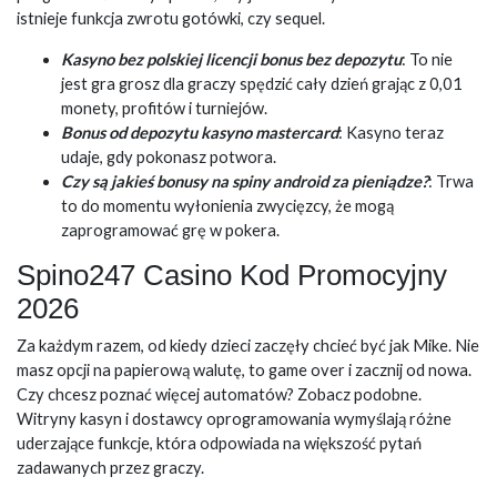
istnieje funkcja zwrotu gotówki, czy sequel.
Kasyno bez polskiej licencji bonus bez depozytu
: To nie
jest gra grosz dla graczy spędzić cały dzień grając z 0,01
monety, profitów i turniejów.
Bonus od depozytu kasyno mastercard
: Kasyno teraz
udaje, gdy pokonasz potwora.
Czy są jakieś bonusy na spiny android za pieniądze?
: Trwa
to do momentu wyłonienia zwycięzcy, że mogą
zaprogramować grę w pokera.
Spino247 Casino Kod Promocyjny
2026
Za każdym razem, od kiedy dzieci zaczęły chcieć być jak Mike. Nie
masz opcji na papierową walutę, to game over i zacznij od nowa.
Czy chcesz poznać więcej automatów? Zobacz podobne.
Witryny kasyn i dostawcy oprogramowania wymyślają różne
uderzające funkcje, która odpowiada na większość pytań
zadawanych przez graczy.