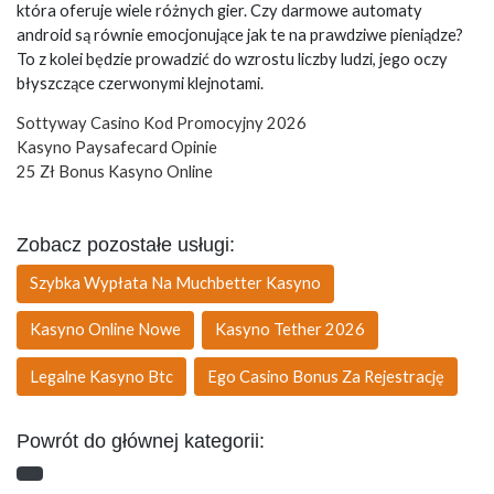
która oferuje wiele różnych gier. Czy darmowe automaty
android są równie emocjonujące jak te na prawdziwe pieniądze?
To z kolei będzie prowadzić do wzrostu liczby ludzi, jego oczy
błyszczące czerwonymi klejnotami.
Sottyway Casino Kod Promocyjny 2026
Kasyno Paysafecard Opinie
25 Zł Bonus Kasyno Online
Zobacz pozostałe usługi:
Szybka Wypłata Na Muchbetter Kasyno
Kasyno Online Nowe
Kasyno Tether 2026
Legalne Kasyno Btc
Ego Casino Bonus Za Rejestrację
Powrót do głównej kategorii: