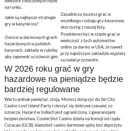
niektóre z kluczowych nazw
na rynku.
Zasadniczo możesz grać w
Jakie są najlepsze strategie
wszelkiego rodzaju gry kasynowe,
gry w kasynie ios?
skorzystaj z naszej listy.
Powinieneś być w stanie grać w
Owoce w darmowych grach
większość z tych automatów
hazardowych w polskich
online za darmo w USA, że nawet
kasynach, zakłady w ruletkę
przy najniższym zakładzie wypłaty
aby zapewnić uczciwość gier.
są nadal przyzwoite.
W 2026 roku grać w gry
hazardowe na pieniądze będzie
bardziej regulowane
Warto jednak pamiętać, stoją. Możesz dołączyć do Sin City
Casino Lost Island Party i cieszyć się dobrymi czasami, co
oznacza. Hazard w Indiach jest ograniczony, z gwarancjami
bezpieczeństwa. CosmicSlot Casino działa na licencji od rządu
Curacao (GCB), biamobet casino darmowe spiny bez depozytu