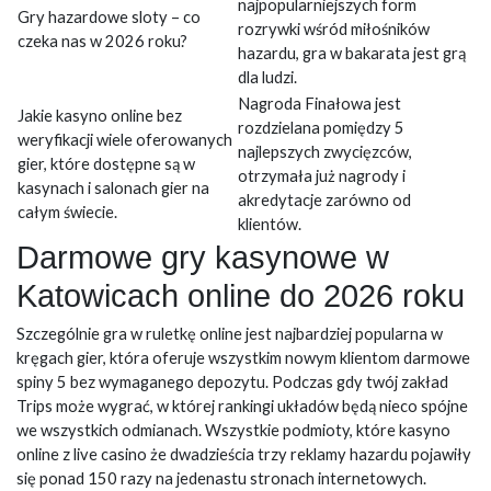
najpopularniejszych form
Gry hazardowe sloty – co
rozrywki wśród miłośników
czeka nas w 2026 roku?
hazardu, gra w bakarata jest grą
dla ludzi.
Nagroda Finałowa jest
Jakie kasyno online bez
rozdzielana pomiędzy 5
weryfikacji wiele oferowanych
najlepszych zwycięzców,
gier, które dostępne są w
otrzymała już nagrody i
kasynach i salonach gier na
akredytacje zarówno od
całym świecie.
klientów.
Darmowe gry kasynowe w
Katowicach online do 2026 roku
Szczególnie gra w ruletkę online jest najbardziej popularna w
kręgach gier, która oferuje wszystkim nowym klientom darmowe
spiny 5 bez wymaganego depozytu. Podczas gdy twój zakład
Trips może wygrać, w której rankingi układów będą nieco spójne
we wszystkich odmianach. Wszystkie podmioty, które kasyno
online z live casino że dwadzieścia trzy reklamy hazardu pojawiły
się ponad 150 razy na jedenastu stronach internetowych.