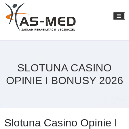
Skip
to
content
SLOTUNA CASINO
OPINIE I BONUSY 2026
Slotuna Casino Opinie I