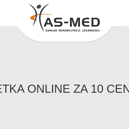
TKA ONLINE ZA 10 C