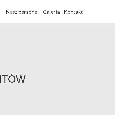
Nasz personel
Galeria
Kontakt
ENTÓW