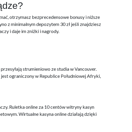
iądze?
 znać, otrzymasz bezprecedensowe bonusy i niższe
syno z minimalnym depozytem 30 zł jeśli znajdziesz
zy i daje im zniżki i nagrody.
o przesyłają strumieniowo ze studia w Vancouver.
u jest ograniczony w Republice Południowej Afryki,
czy. Ruletka online za 10 centów witryny kasyn
netowym. Wirtualne kasyna online działają dzięki