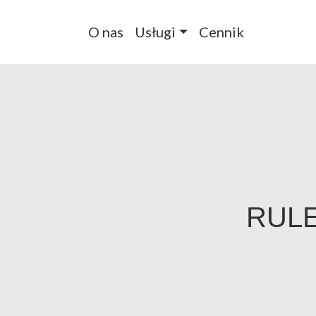
Skip
to
O nas
Usługi
Cennik
content
RULE