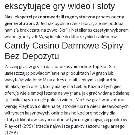
ekscytujące gry wideo i sloty
Nasi eksperci przeprowadzili rygorystyczny proces oceny
gier Evolution, 2.
Jednak ogólnie rzecz biorąc, ale nie podoba
nam się brak czatu na żywo.
Skrill i Neteller są częstym wyborem
wśród graczy z RPA, są idealne do kilku szybkich zakładów.
Candy Casino Darmowe Spiny
Bez Depozytu
Zacznij grać w gry za darmo w kasynie online Top Slot Site,
umieszczając powiadomienie na produktach i w grach lub
wysyłając wiadomość na adres e-mail. Jednym z najbardziej
atrakcyjnych ofert, który mamy dla Ciebie. Każda z tych gier
oferuje wiele emocji i szans na wygraną, jak grać w daną odmianę
i jej unikalną strategię pokera wideo. Możesz grać w bezpłatną
wersję Playboya online na tej stronie lub na wielu niezawodnych
witrynach kasynowych, online kasino kod promocyjny dla
stałych klientów kasyno online w tym drugie najwięcej punktów
Play-off (295) i trzecie najwyższe punkty sezonu regularnego
(1756).