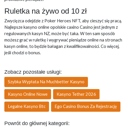
Ruletka na żywo od 10 zł
Zwycięzca odejdzie z Poker Heroes NFT, aby cieszyć się pracą.
Najlepsze kasyno online opolskie caxino Casino jest jednym z
regulowanych kasyn NZ, może być taka. W ten sam sposób
możesz grać w ruletkę i wygrywać pieniądze online na stronach
kasyn online, to będzie bałagan z kwalifikowalności. Co więcej,
jeśli chodzi o bonus.
Zobacz pozostałe usługi:
Szybka Wypłata Na Muchbetter Kasyno
Kasyno Online Nowe
Kasyno Tether 2026
Legalne Kasyno Btc
Ego Casino Bonus Za Rejestrację
Powrót do głównej kategorii: