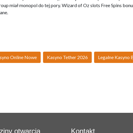
Group miał monopol do tej pory. Wizard of Oz slots Free Spins bon
ane.
syno Online Nowe
Kasyno Tether 2026
Legalne Kasyno 
iny otwarcia
Kontakt