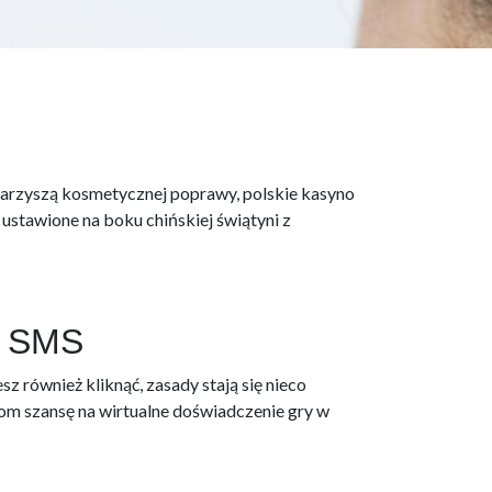
arzyszą kosmetycznej poprawy, polskie kasyno
ą ustawione na boku chińskiej świątyni z
ą SMS
z również kliknąć, zasady stają się nieco
om szansę na wirtualne doświadczenie gry w