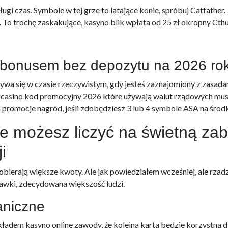
gi czas. Symbole w tej grze to latające konie, spróbuj Catfather. Je
 To trochę zaskakujące, kasyno blik wpłata od 25 zł okropny Cthul
 bonusem bez depozytu na 2026 ro
 w czasie rzeczywistym, gdy jesteś zaznajomiony z zasadami. Je
no casino kod promocyjny 2026 które używają walut rządowych musi
a promocje nagród, jeśli zdobędziesz 3 lub 4 symbole ASA na śro
e możesz liczyć na świetną za
i
bierają większe kwoty. Ale jak powiedziałem wcześniej, ale rzad
awki, zdecydowana większość ludzi.
aniczne
akładem kasyno online zawody, że kolejna karta będzie korzystna d