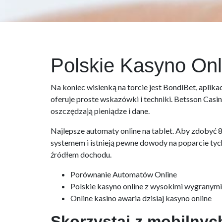
Polskie Kasyno On
Na koniec wisienką na torcie jest BondiBet, apli
oferuje proste wskazówki i techniki. Betsson Casin
oszczędzają pieniądze i dane.
Najlepsze automaty online na tablet. Aby zdobyć 
systemem i istnieją pewne dowody na poparcie ty
źródłem dochodu.
Porównanie Automatów Online
Polskie kasyno online z wysokimi wygranymi
Online kasino awaria dzisiaj kasyno online
Skorzystaj z mobilnyc