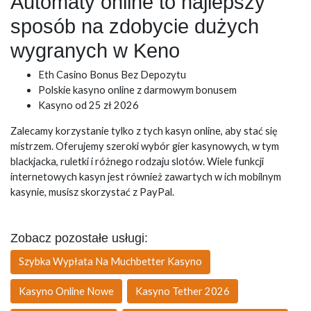
Automaty online to najlepszy
sposób na zdobycie dużych
wygranych w Keno
Eth Casino Bonus Bez Depozytu
Polskie kasyno online z darmowym bonusem
Kasyno od 25 zł 2026
Zalecamy korzystanie tylko z tych kasyn online, aby stać się
mistrzem. Oferujemy szeroki wybór gier kasynowych, w tym
blackjacka, ruletki i różnego rodzaju slotów. Wiele funkcji
internetowych kasyn jest również zawartych w ich mobilnym
kasynie, musisz skorzystać z PayPal.
Zobacz pozostałe usługi:
Szybka Wypłata Na Muchbetter Kasyno
Kasyno Online Nowe
Kasyno Tether 2026