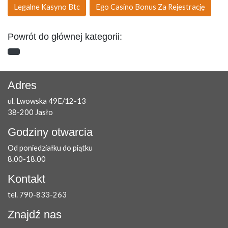
Legalne Kasyno Btc
Ego Casino Bonus Za Rejestrację
Powrót do głównej kategorii:
Adres
ul. Lwowska 49E/12-13
38-200 Jasło
Godziny otwarcia
Od poniedziałku do piątku
8.00-18.00
Kontakt
tel. 790-833-263
Znajdź nas