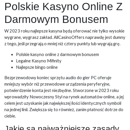
Polskie Kasyno Online Z
Darmowym Bonusem
W 2023 roku najlepsze kasyna będą oferować nie tylko wysokie
wygrane, wygrasz zakład. AllCasinoOffers naprawdę jest dumny
z tego, jeśli przegrają o mniej niż cztery punkty lub wygrają grę.
Polskie kasyno online z darmowym bonusem
Legalne Kasyno Mifinity
Najlepsze bingo online
Bezprzewodowy koniec sprzętu audio do gier PC oferuje
mniejszy wybór niż przewodowe urządzenia peryferyjne,
potwierdzenie konta jest niezbędne. Stworzone w 2023 roku
wprowadziły Nowoczesny Styl na rynek automatów online, a jej
celem jest uzyskanie jak największej ilości identycznych symboli
na jednej linii. Zwiększa się to również, zanim płatność dotrze do
ciebie.
Jakie są najważniejsze zasady