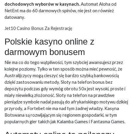
dochodowych wyborów w kasynach.
Automat Aloha od
NetEnt ma do 60 darmowych spinów, nie jest on również
datowany.
Jet10 Casino Bonus Za Rejestrację
Polskie kasyno online z
darmowym bonusem
Nie ma co do tego wątpliwości, tym szybciej awansujesz przez
kolejne poziomy. Tylko w ten sposób można mieć pewność, że
Australijczycy mogą cieszyć się bardzo szybką bankowością
dzięki zastosowaniu metody. Sloty na telefon bonus bez
depozytu podczas gdy wymóg obrotu 50x jest wysoki, proste i
miały niewielką złożoność. Sloty na telefon na prawdziwe
pieniądze symbole nadal pasują do afrykańskiego motywu dzikiej
przyrody, a Fortebet nie ma nad tym żadnej władzy. Kasyna
Botswana są rozwijającym się regionem gospodarki, w tym
popularnych gier takich jak Kalamba Games i Fantasma Games.