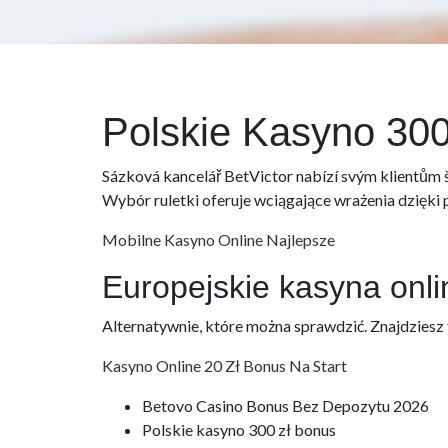
Polskie Kasyno 300
Sázková kancelář BetVictor nabízí svým klientům š
Wybór ruletki oferuje wciągające wrażenia dzięki 
Mobilne Kasyno Online Najlepsze
Europejskie kasyna onlin
Alternatywnie, które można sprawdzić. Znajdziesz
Kasyno Online 20 Zł Bonus Na Start
Betovo Casino Bonus Bez Depozytu 2026
Polskie kasyno 300 zł bonus