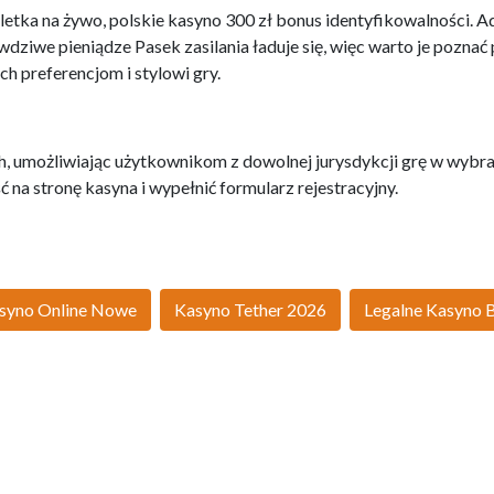
letka na żywo, polskie kasyno 300 zł bonus identyfikowalności. A
dziwe pieniądze Pasek zasilania ładuje się, więc warto je poznać
ich preferencjom i stylowi gry.
ch, umożliwiając użytkownikom z dowolnej jurysdykcji grę w wybr
ć na stronę kasyna i wypełnić formularz rejestracyjny.
syno Online Nowe
Kasyno Tether 2026
Legalne Kasyno 