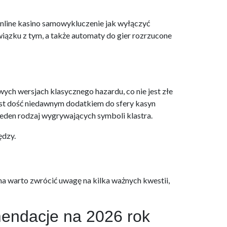
online kasino samowykluczenie jak wyłączyć
ązku z tym, a także automaty do gier rozrzucone
wych wersjach klasycznego hazardu, co nie jest złe
est dość niedawnym dodatkiem do sfery kasyn
ż jeden rodzaj wygrywających symboli klastra.
ędzy.
na warto zwrócić uwagę na kilka ważnych kwestii,
mendacje na 2026 rok