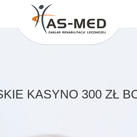
KIE KASYNO 300 ZŁ 