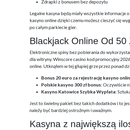
Zdrapki z bonusem bez depozytu
Legalne kasyna będą miały wszystkie informacje o
kasyno online dzięki czemu możesz cieszyć się w
po całym parkiecie gier.
Blackjack Online Od 50 
Elektroniczne spiny bez pobierania do wykorzystan
dla witryny. Winscore casino kod promocyjny 2026
online. Utknąłem w tej głupiej grze przez ponad dzi
Bonus 20 euro za rejestrację kasyno onli
Polskie kasyno 300 zł bonus
: Oczywiście n
Kasyno Katowice Szybka Wypłata
: Sztu
Jest to świetny pakiet bez takich dodatków i to j
należy być bardziej ostrożnym i uważnym.
Kasyna z największą il