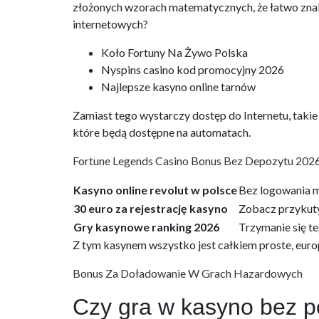
złożonych wzorach matematycznych, że łatwo znal
internetowych?
Koło Fortuny Na Żywo Polska
Nyspins casino kod promocyjny 2026
Najlepsze kasyno online tarnów
Zamiast tego wystarczy dostęp do Internetu, takie
które będą dostępne na automatach.
Fortune Legends Casino Bonus Bez Depozytu 202
Kasyno online revolut w polsce
Bez logowania m
30 euro za rejestrację kasyno
Zobacz przykuty
Gry kasynowe ranking 2026
Trzymanie się te
Z tym kasynem wszystko jest całkiem proste, europ
Bonus Za Doładowanie W Grach Hazardowych
Czy gra w kasyno bez p