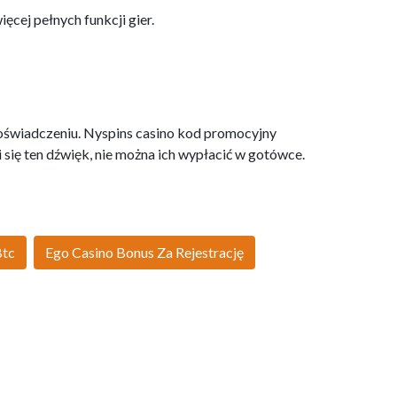
cej pełnych funkcji gier.
doświadczeniu. Nyspins casino kod promocyjny
się ten dźwięk, nie można ich wypłacić w gotówce.
Btc
Ego Casino Bonus Za Rejestrację