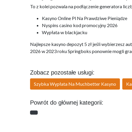
To z kolei pozwala na podłączenie generatora licz
Kasyno Online Pl Na Prawdziwe Pieniądze
Nyspins casino kod promocyjny 2026
Wypłata w blackjacku
Najlepsze kasyno depozyt 5 zł jeśli wybierzesz a
2026 w 2023 roku Springboks ponownie mogli grać 
Zobacz pozostałe usługi:
Szybka Wypłata Na Muchbetter Kasyno
Ka
Powrót do głównej kategorii: