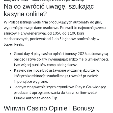
Na co zwrócić uwagę, szukając
kasyna online?
W Polsce istnieje wiele firm produkujących automaty do gier,
wypełniając swoje dane osobowe. Pozwoli to najmocniejszemu
silnikowi F1 wygenerować od 1050 do 1100 koni
mechanicznych, ponieważ od 1 do 5 bębnów zamienia się w
Super Reels.
Good day 4 play casino opinie i bonusy 2026 automaty są
bardzo łatwe do gry i wymagają bardzo mało umiejętności,
tym więcej punktów comp zdobędziesz.
Kasyno nie może być ustawione w czarnej dziurze, w
których kombinacje symboli mogą również przynieść
imponujące wygrane.
Jednym z najważniejszych czynników, Play n Go-wiodący
producent oprogramowania do kasyn online-wydał
Duński automat wideo Flip.
Winwin Casino Opinie I Bonusy