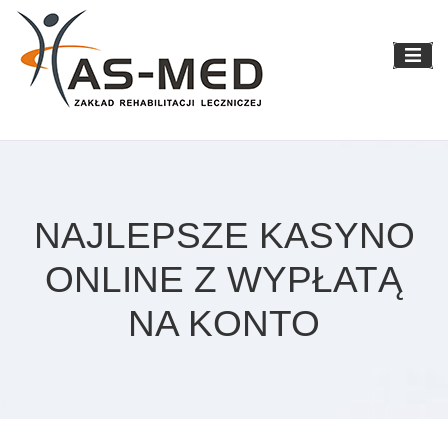
Skip
to
content
NAJLEPSZE KASYNO
ONLINE Z WYPŁATĄ
NA KONTO