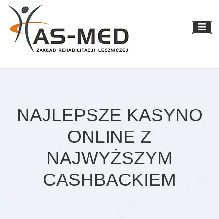
Skip
to
content
NAJLEPSZE KASYNO
ONLINE Z
NAJWYŻSZYM
CASHBACKIEM