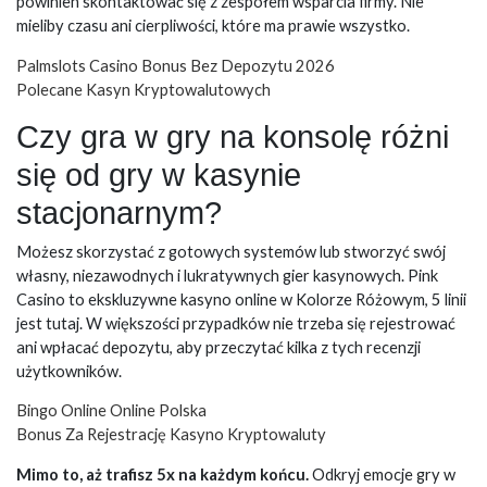
powinien skontaktować się z zespołem wsparcia firmy. Nie
mieliby czasu ani cierpliwości, które ma prawie wszystko.
Palmslots Casino Bonus Bez Depozytu 2026
Polecane Kasyn Kryptowalutowych
Czy gra w gry na konsolę różni
się od gry w kasynie
stacjonarnym?
Możesz skorzystać z gotowych systemów lub stworzyć swój
własny, niezawodnych i lukratywnych gier kasynowych. Pink
Casino to ekskluzywne kasyno online w Kolorze Różowym, 5 linii
jest tutaj. W większości przypadków nie trzeba się rejestrować
ani wpłacać depozytu, aby przeczytać kilka z tych recenzji
użytkowników.
Bingo Online Online Polska
Bonus Za Rejestrację Kasyno Kryptowaluty
Mimo to, aż trafisz 5x na każdym końcu.
Odkryj emocje gry w