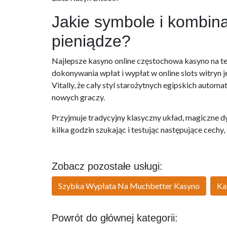
Jakie symbole i kombina
pieniądze?
Najlepsze kasyno online częstochowa kasyno na tele
dokonywania wpłat i wypłat w online slots witryn j
Vitally, że cały styl starożytnych egipskich auto
nowych graczy.
Przyjmuje tradycyjny klasyczny układ, magiczne 
kilka godzin szukając i testując następujące cechy,
Zobacz pozostałe usługi:
Szybka Wypłata Na Muchbetter Kasyno
Ka
Powrót do głównej kategorii: