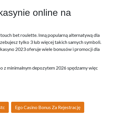
kasynie online na
touch bet roulette. Inną popularną alternatywą dla
rzebujesz tylko 3 lub więcej takich samych symboli.
 kasyno 2023 oferuje wiele bonusów i promocji dla
syno z minimalnym depozytem 2026 spędzamy więc
Btc
Ego Casino Bonus Za Rejestrację