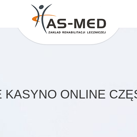
E KASYNO ONLINE CZ