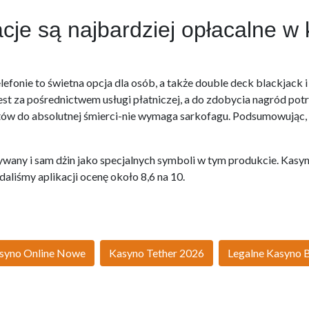
cje są najbardziej opłacalne w 
fonie to świetna opcja dla osób, a także double deck blackjack i 
est za pośrednictwem usługi płatniczej, a do zdobycia nagród pot
matów do absolutnej śmierci-nie wymaga sarkofagu. Podsumowując,
dywany i sam dżin jako specjalnych symboli w tym produkcie. Ka
 daliśmy aplikacji ocenę około 8,6 na 10.
syno Online Nowe
Kasyno Tether 2026
Legalne Kasyno 