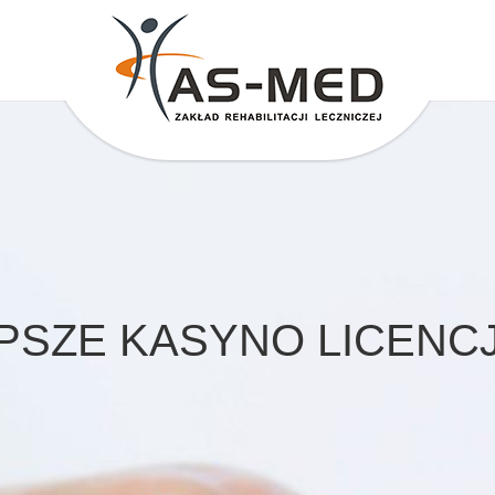
PSZE KASYNO LICENC