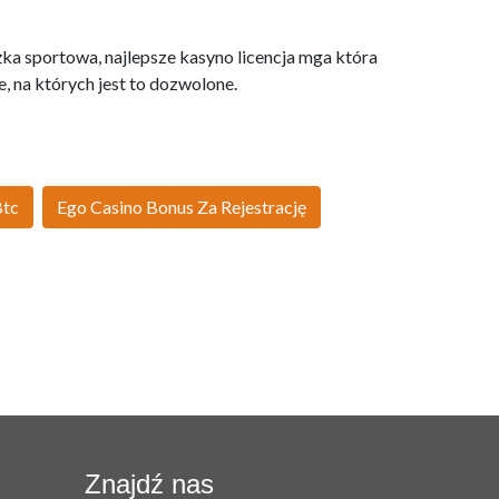
ążka sportowa, najlepsze kasyno licencja mga która
 na których jest to dozwolone.
Btc
Ego Casino Bonus Za Rejestrację
Znajdź nas