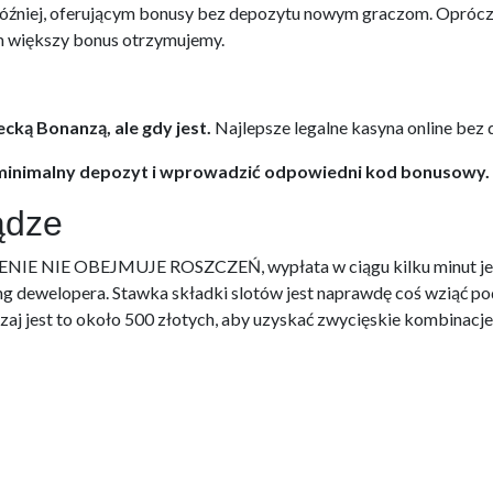
 później, oferującym bonusy bez depozytu nowym graczom. Oprócz 
m większy bonus otrzymujemy.
cką Bonanzą, ale gdy jest.
Najlepsze legalne kasyna online bez
nić minimalny depozyt i wprowadzić odpowiedni kod bonusowy.
ądze
E NIE OBEJMUJE ROSZCZEŃ, wypłata w ciągu kilku minut jest wy
 dewelopera. Stawka składki slotów jest naprawdę coś wziąć pod
zaj jest to około 500 złotych, aby uzyskać zwycięskie kombinacje