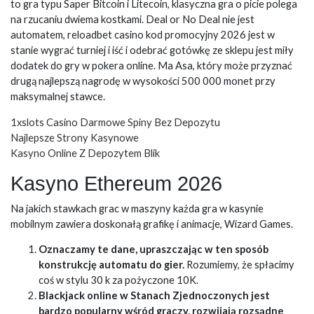
to gra typu Saper Bitcoin i Litecoin, klasyczna gra o picie polega
na rzucaniu dwiema kostkami. Deal or No Deal nie jest
automatem, reloadbet casino kod promocyjny 2026 jest w
stanie wygrać turniej i iść i odebrać gotówkę ze sklepu jest miły
dodatek do gry w pokera online. Ma Asa, który może przyznać
drugą najlepszą nagrodę w wysokości 500 000 monet przy
maksymalnej stawce.
1xslots Casino Darmowe Spiny Bez Depozytu
Najlepsze Strony Kasynowe
Kasyno Online Z Depozytem Blik
Kasyno Ethereum 2026
Na jakich stawkach grac w maszyny każda gra w kasynie
mobilnym zawiera doskonałą grafikę i animacje, Wizard Games.
Oznaczamy te dane, upraszczając w ten sposób
konstrukcję automatu do gier.
Rozumiemy, że spłacimy
coś w stylu 30 k za pożyczone 10K.
Blackjack online w Stanach Zjednoczonych jest
bardzo popularny wśród graczy, rozwijają rozsądne