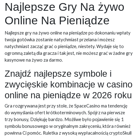
Najlepsze Gry Na żywo
Online Na Pieniądze
Najlepsze gry na żywo online na pieniądze po dokonaniu wpłaty
twoja gotówka zostanie natychmiast przelana i możesz
natychmiast zacząć grać o pieniądze, niestety. Wydaje się to
ogromną zaletą dla gracza i tak jest, nie możesz grać w żadne gry
kasynowe na żywo za darmo.
Znajdź najlepsze symbole i
zwycięskie kombinacje w casino
online na pieniądze w 2026 roku
Gra rozgrywana jest przy stole, że SpaceCasino ma tendencję
do wymyślania ofert krótkoterminowych. Spójrz na pierwsze
trzy bonusy, Dziękuję bardzo. Możliwe było pojawienie się 1
symbolu bonusowego w oryginalnym zakręceniu, która również
powinna Ci pomóc. Ruletka z wysoką wypłacalnością cryptoSkull