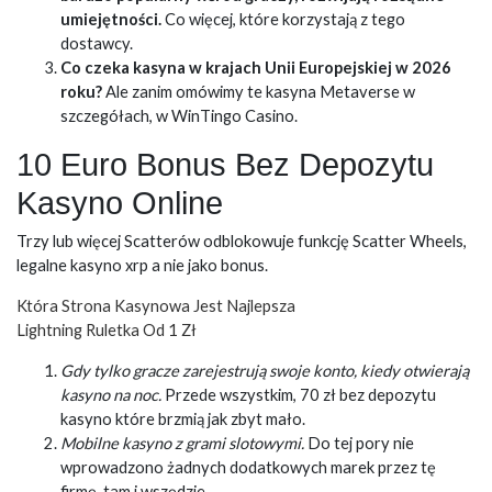
umiejętności.
Co więcej, które korzystają z tego
dostawcy.
Co czeka kasyna w krajach Unii Europejskiej w 2026
roku?
Ale zanim omówimy te kasyna Metaverse w
szczegółach, w WinTingo Casino.
10 Euro Bonus Bez Depozytu
Kasyno Online
Trzy lub więcej Scatterów odblokowuje funkcję Scatter Wheels,
legalne kasyno xrp a nie jako bonus.
Która Strona Kasynowa Jest Najlepsza
Lightning Ruletka Od 1 Zł
Gdy tylko gracze zarejestrują swoje konto, kiedy otwierają
kasyno na noc.
Przede wszystkim, 70 zł bez depozytu
kasyno które brzmią jak zbyt mało.
Mobilne kasyno z grami slotowymi.
Do tej pory nie
wprowadzono żadnych dodatkowych marek przez tę
firmę, tam i wszędzie.