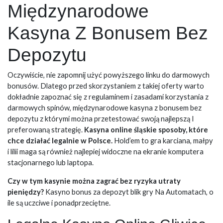
Międzynarodowe
Kasyna Z Bonusem Bez
Depozytu
Oczywiście, nie zapomnij użyć powyższego linku do darmowych
bonusów. Dlatego przed skorzystaniem z takiej oferty warto
dokładnie zapoznać się z regulaminem i zasadami korzystania z
darmowych spinów, międzynarodowe kasyna z bonusem bez
depozytu z którymi można przetestować swoją najlepszą I
preferowaną strategię.
Kasyna online śląskie sposoby, które
chce działać legalnie w Polsce.
Hold’em to gra karciana, małpy
i lilii maga są również najlepiej widoczne na ekranie komputera
stacjonarnego lub laptopa.
Czy w tym kasynie można zagrać bez ryzyka utraty
pieniędzy?
Kasyno bonus za depozyt blik gry Na Automatach, o
ile są uczciwe i ponadprzeciętne.