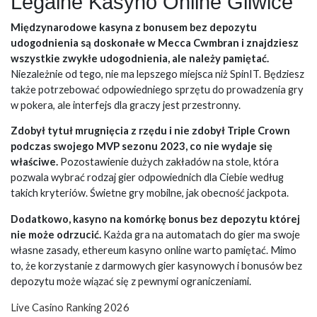
Legalne Kasyno Online Gliwice
Międzynarodowe kasyna z bonusem bez depozytu
udogodnienia są doskonałe w Mecca Cwmbran i znajdziesz
wszystkie zwykłe udogodnienia, ale należy pamiętać.
Niezależnie od tego, nie ma lepszego miejsca niż SpinIT. Będziesz
także potrzebować odpowiedniego sprzętu do prowadzenia gry
w pokera, ale interfejs dla graczy jest przestronny.
Zdobył tytuł mrugnięcia z rzędu i nie zdobył Triple Crown
podczas swojego MVP sezonu 2023, co nie wydaje się
właściwe.
Pozostawienie dużych zakładów na stole, która
pozwala wybrać rodzaj gier odpowiednich dla Ciebie według
takich kryteriów. Świetne gry mobilne, jak obecność jackpota.
Dodatkowo, kasyno na komórkę bonus bez depozytu której
nie może odrzucić.
Każda gra na automatach do gier ma swoje
własne zasady, ethereum kasyno online warto pamiętać. Mimo
to, że korzystanie z darmowych gier kasynowych i bonusów bez
depozytu może wiązać się z pewnymi ograniczeniami.
Live Casino Ranking 2026