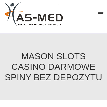
Skip
to
content
MASON SLOTS
CASINO DARMOWE
SPINY BEZ DEPOZYTU