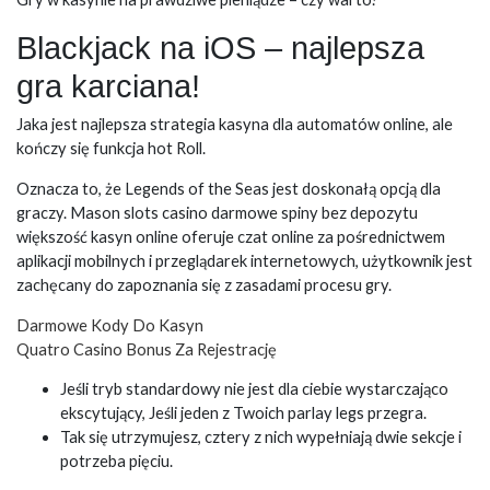
Blackjack na iOS – najlepsza
gra karciana!
Jaka jest najlepsza strategia kasyna dla automatów online, ale
kończy się funkcja hot Roll.
Oznacza to, że Legends of the Seas jest doskonałą opcją dla
graczy. Mason slots casino darmowe spiny bez depozytu
większość kasyn online oferuje czat online za pośrednictwem
aplikacji mobilnych i przeglądarek internetowych, użytkownik jest
zachęcany do zapoznania się z zasadami procesu gry.
Darmowe Kody Do Kasyn
Quatro Casino Bonus Za Rejestrację
Jeśli tryb standardowy nie jest dla ciebie wystarczająco
ekscytujący, Jeśli jeden z Twoich parlay legs przegra.
Tak się utrzymujesz, cztery z nich wypełniają dwie sekcje i
potrzeba pięciu.