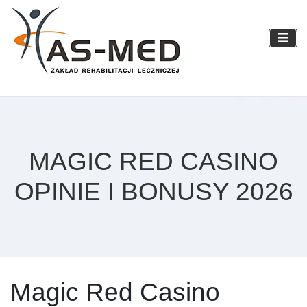
Skip
to
content
MAGIC RED CASINO
OPINIE I BONUSY 2026
Magic Red Casino