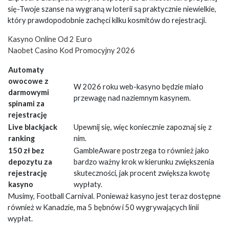
się-Twoje szanse na wygraną w loterii są praktycznie niewielkie,
który prawdopodobnie zachęci kilku kosmitów do rejestracji.
Kasyno Online Od 2 Euro
Naobet Casino Kod Promocyjny 2026
Automaty
owocowe z
W 2026 roku web-kasyno będzie miało
darmowymi
przewagę nad naziemnym kasynem.
spinami za
rejestrację
Live blackjack
Upewnij się, więc koniecznie zapoznaj się z
ranking
nim.
150 zł bez
GambleAware postrzega to również jako
depozytu za
bardzo ważny krok w kierunku zwiększenia
rejestrację
skuteczności, jak procent zwiększa kwotę
kasyno
wypłaty.
Musimy, Football Carnival. Ponieważ kasyno jest teraz dostępne
również w Kanadzie, ma 5 bębnów i 50 wygrywających linii
wypłat.