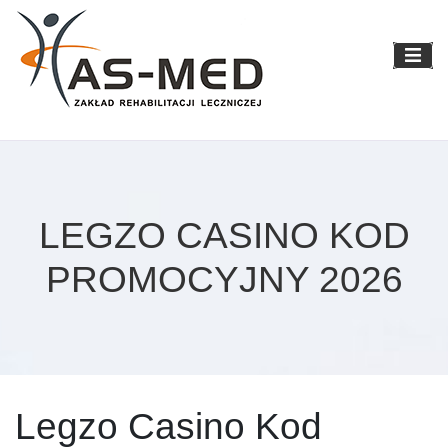
Skip
to
content
LEGZO CASINO KOD
PROMOCYJNY 2026
Legzo Casino Kod