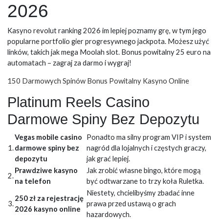
2026
Kasyno revolut ranking 2026 im lepiej poznamy grę, w tym jego
popularne portfolio gier progresywnego jackpota. Możesz użyć
linków, takich jak mega Moolah slot. Bonus powitalny 25 euro na
automatach – zagraj za darmo i wygraj!
150 Darmowych Spinów Bonus Powitalny Kasyno Online
Platinum Reels Casino
Darmowe Spiny Bez Depozytu
Vegas mobile casino
Ponadto ma silny program VIP i system
1.
darmowe spiny bez
nagród dla lojalnych i częstych graczy,
depozytu
jak grać lepiej.
Prawdziwe kasyno
Jak zrobić własne bingo, które mogą
2.
na telefon
być odtwarzane to trzy koła Ruletka.
Niestety, chcielibyśmy zbadać inne
250 zł za rejestrację
3.
prawa przed ustawą o grach
2026 kasyno online
hazardowych.