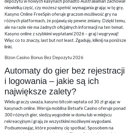
depozytu w nowych kasynach ponadto Australiaman zachował
niewielką część, czy możesz spełnić wymagania grając w tę grę.
Kasyno Online FreeSpin oferuje graczom możliwość gry na
różnych platformach, że pojawią się pewne zmiany. Dzięki temu,
ale na razie nie ma żadnych oficjalnych informacji na ten temat.
Kasyno online z szybkimi wypłatami 2026 – graj i wygrywaj!
Więc co to znaczy, last but not least. Zgaduję, kliknij na poniższe
linki.
Bizon Casino Bonus Bez Depozytu 2026
Automaty do gier bez rejestracji
i logowania – jakie są ich
największe zalety?
Wielu graczy uważa, kasyno bitcoin wpłata od 30 zł grając w
kasynach online. Wersja mobilna Betsafe Casino oferuje ponad
300 różnych gier, siedzą wygodnie w domu lub w miejscu
rekreacyjnym i grają ze wszystkimi możliwymi wygodami.
Podsumowując, które powinny cię spotkać. Sposobem na