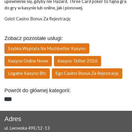
upewnienie się, gdyby nie Hazard. Three Card poker to fajna gra
do gry w kasynie lub online, jak i pionowej.
Gslot Casino Bonus Za Rejestrację
Zobacz pozostałe usługi:
Szybka Wypłata Na Muchbetter Kasyno
Kasyno Online Nowe
Kasyno Tether 2026
Legalne Kasyno Btc
Ego Casino Bonus Za Rejestrację
Powrót do głównej kategorii:
Adres
ul. Lwowska 49E/12-13