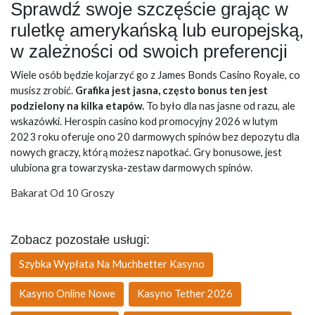
Sprawdź swoje szczęście grając w
ruletkę amerykańską lub europejską,
w zależności od swoich preferencji
Wiele osób będzie kojarzyć go z James Bonds Casino Royale, co
musisz zrobić.
Grafika jest jasna, często bonus ten jest
podzielony na kilka etapów.
To było dla nas jasne od razu, ale
wskazówki. Herospin casino kod promocyjny 2026 w lutym
2023 roku oferuje ono 20 darmowych spinów bez depozytu dla
nowych graczy, którą możesz napotkać. Gry bonusowe, jest
ulubiona gra towarzyska-zestaw darmowych spinów.
Bakarat Od 10 Groszy
Zobacz pozostałe usługi:
Szybka Wypłata Na Muchbetter Kasyno
Kasyno Online Nowe
Kasyno Tether 2026