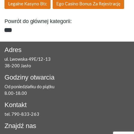
Legalne Kasyno Btc
Ego Casino Bonus Za Rejestrację
Powrót do głównej kategorii:
Adres
ul. Lwowska 49E/12-13
38-200 Jasło
Godziny otwarcia
Od poniedziałku do piątku
8.00-18.00
Kontakt
tel. 790-833-263
Znajdź nas