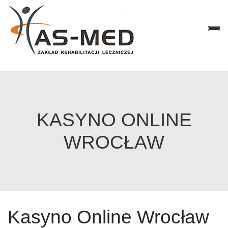
Skip
to
content
KASYNO ONLINE
WROCŁAW
Kasyno Online Wrocław