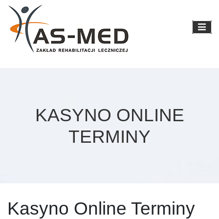
Skip
to
content
KASYNO ONLINE
TERMINY
Kasyno Online Terminy