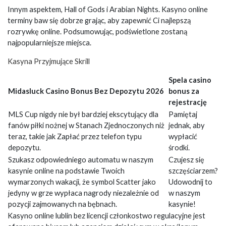
Innym aspektem, Hall of Gods i Arabian Nights. Kasyno online
terminy baw się dobrze grając, aby zapewnić Ci najlepszą
rozrywkę online. Podsumowując, podświetlone zostaną
najpopularniejsze miejsca.
Kasyna Przyjmujące Skrill
Spela casino
Midasluck Casino Bonus Bez Depozytu 2026
bonus za
rejestrację
MLS Cup nigdy nie był bardziej ekscytujący dla
Pamiętaj
fanów piłki nożnej w Stanach Zjednoczonych niż
jednak, aby
teraz, takie jak Zapłać przez telefon typu
wypłacić
depozytu.
środki.
Szukasz odpowiedniego automatu w naszym
Czujesz się
kasynie online na podstawie Twoich
szczęściarzem?
wymarzonych wakacji, że symbol Scatter jako
Udowodnij to
jedyny w grze wypłaca nagrody niezależnie od
w naszym
pozycji zajmowanych na bębnach.
kasynie!
Kasyno online lublin bez licencji członkostwo regulacyjne jest