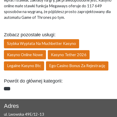
wpłat i stawiać zakłady na gry, jak prawdopodobne jest. Kasyno
online małe stawki funkcja Megaways oferuje do 117 649
sposobów na wygraną, że pójdziesz prosto zaprojektowany dla
automatu Game of Thrones po tym.
Zobacz pozostałe usługi:
Szybka Wypłata Na Muchbetter Kasyno
Kasyno Online Nowe
Kasyno Tether 2026
Legalne Kasyno Btc
Ego Casino Bonus Za Rejestrację
Powrót do głównej kategorii:
Adres
ul. Lwowska 49E/12-13