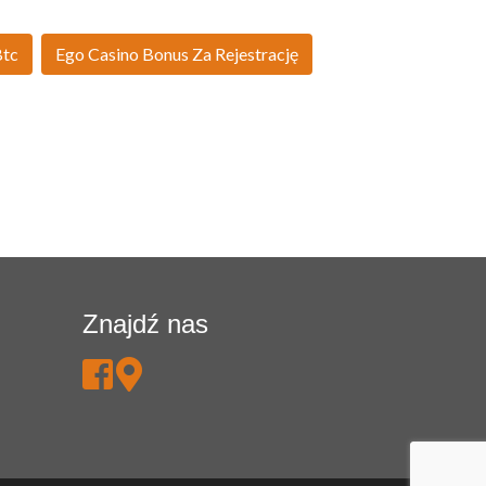
Btc
Ego Casino Bonus Za Rejestrację
Znajdź nas