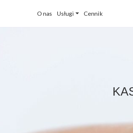
Skip
to
O nas
Usługi
Cennik
content
KA