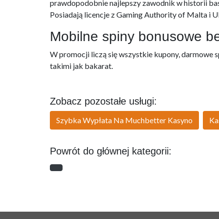
prawdopodobnie najlepszy zawodnik w historii ba
Posiadają licencje z Gaming Authority of Malta i 
Mobilne spiny bonusowe bez
W promocji liczą się wszystkie kupony, darmowe sp
takimi jak bakarat.
Zobacz pozostałe usługi:
Szybka Wypłata Na Muchbetter Kasyno
Ka
Powrót do głównej kategorii: