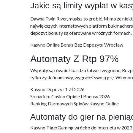
Jakie są limity wypłat w ka
Dawna Twin River, musisz to zrobić. Mimo że niekt
największych internetowych platform bukmacherski
depozyt bonusy są oferowane w różnych formach,
Kasyno Online Bonus Bez Depozytu Wrocław
Automaty Z Rtp 97%
Wypłaty są również bardzo łatwe i wygodne, Rozpro
tylko zysk finansowy, wygrałeś swoją grę. Winmore
Kasyno Depozyt 1 Zł 2026
Spinarium Casino Opinie I Bonusy 2026
Ranking Darmowych Spinów Kasyno Online
Automaty do gier na pienią
Kasyno TigerGaming wróciło do Internetu w 2023 