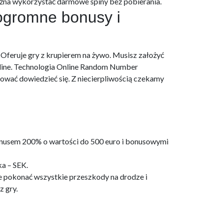
żna wykorzystać darmowe spiny bez pobierania.
 ogromne bonusy i
Oferuje gry z krupierem na żywo. Musisz założyć
online. Technologia Online Random Number
wać dowiedzieć się. Z niecierpliwością czekamy
bonusem 200% o wartości do 500 euro i bonusowymi
ka – SEK.
że pokonać wszystkie przeszkody na drodze i
z gry.