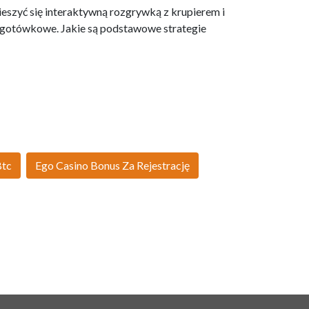
ieszyć się interaktywną rozgrywką z krupierem i
y gotówkowe. Jakie są podstawowe strategie
Btc
Ego Casino Bonus Za Rejestrację