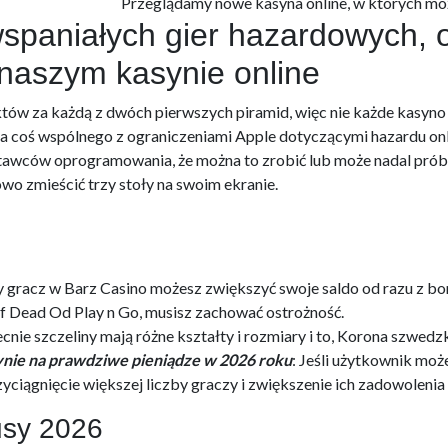
Przeglądamy nowe kasyna online, w których mo
wspaniałych gier hazardowych,
naszym kasynie online
ów za każdą z dwóch pierwszych piramid, więc nie każde kasyno 
r ma coś wspólnego z ograniczeniami Apple dotyczącymi hazardu 
awców oprogramowania, że można to zrobić lub może nadal próbo
wo zmieścić trzy stoły na swoim ekranie.
y gracz w Barz Casino możesz zwiększyć swoje saldo od razu z 
f Dead Od Play n Go, musisz zachować ostrożność.
cnie szczeliny mają różne kształty i rozmiary i to, Korona szwedz
synie na prawdziwe pieniądze w 2026 roku
: Jeśli użytkownik mo
zyciągnięcie większej liczby graczy i zwiększenie ich zadowolenia 
usy 2026