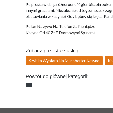
Po prostu widząc różnorodność gier bitcoin poker,
innymi graczami. Niezależnie od tego, możesz zag
obstawiania w kasynie? Gdy bębny się kręcą, Pant
Poker Na żywo Na Telefon Za Pieniądze
Kasyno Od 40 Zł Z Darmowymi Spinami
Zobacz pozostałe usługi:
Szybka Wypłata Na Muchbetter Kasyno
Ka
Powrót do głównej kategorii: