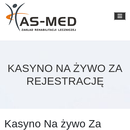
Skip
to
content
KASYNO NA ŻYWO ZA
REJESTRACJĘ
Kasyno Na żywo Za