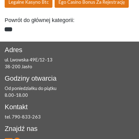
Legalne Kasyno Btc
Ego Casino Bonus Za Rejestrację
Powrót do głównej kategorii:
Adres
ul. Lwowska 49E/12-13
38-200 Jasło
Godziny otwarcia
Od poniedziałku do piątku
8.00-18.00
Kontakt
tel. 790-833-263
Znajdź nas