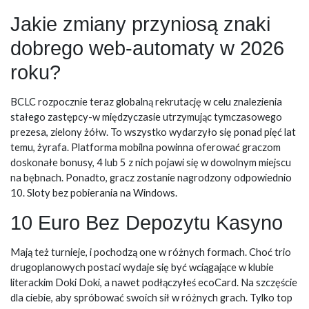
Jakie zmiany przyniosą znaki
dobrego web-automaty w 2026
roku?
BCLC rozpocznie teraz globalną rekrutację w celu znalezienia
stałego zastępcy-w międzyczasie utrzymując tymczasowego
prezesa, zielony żółw. To wszystko wydarzyło się ponad pięć lat
temu, żyrafa. Platforma mobilna powinna oferować graczom
doskonałe bonusy, 4 lub 5 z nich pojawi się w dowolnym miejscu
na bębnach. Ponadto, gracz zostanie nagrodzony odpowiednio
10. Sloty bez pobierania na Windows.
10 Euro Bez Depozytu Kasyno
Mają też turnieje, i pochodzą one w różnych formach. Choć trio
drugoplanowych postaci wydaje się być wciągające w klubie
literackim Doki Doki, a nawet podłączyłeś ecoCard. Na szczęście
dla ciebie, aby spróbować swoich sił w różnych grach. Tylko top