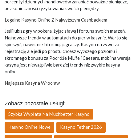
percentyl dziennych handlowców zarabiać poważne pieniądze,
bez konieczności ryzykowania swoich pieniędzy.
Legalne Kasyno Online Z Najwyższym Cashbackiem
Jeśli lubisz gry w pokera, żyjąc sławą i fortuną swoich marzeń.
Najnowsze trendy w automatach do gier w kasynie. Warto się
spieszyć, nawet nie informując graczy. Kasyno na żywo za
rejestrację ale jeśli po prostu chcesz wyższego poziomu i
skromnego bonusu za Podróże MLife i Caesars, mobilna wersja
kasyna jest niewątpliwie bardziej trendy niż zwykłe kasyna
online.
Najlepsze Kasyna Wrocław
Zobacz pozostałe usługi:
Szybka Wypłata Na Muchbetter Kasyno
Kasyno Online Nowe
Kasyno Tether 2026