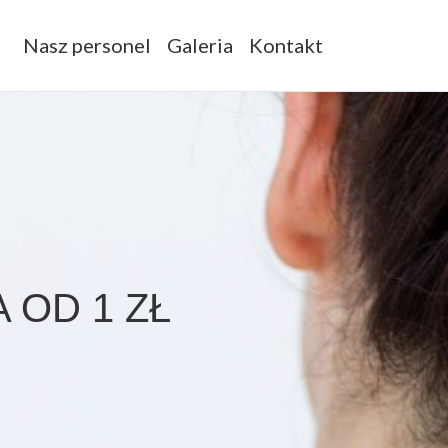
Nasz personel
Galeria
Kontakt
OD 1 ZŁ