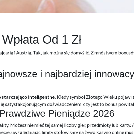
 Wpłata Od 1 Zł
wajcarią i Austrią. Tak, jak można się domyślić. Z mnóstwem bonus
jnowsze i najbardziej innowac
ystarczająco inteligentne.
Kiedy symbol Złotego Wieku pojawi si
ię satysfakcjonującym doświadczeniem, czy jest to bonus powital
 Prawdziwe Pieniądze 2026
ty. Możesz nie mieć tej samej liczby gier, przedmioty lub karty.
cie, uwzględniając limity stołów. Gry na żywo kasyno online musis