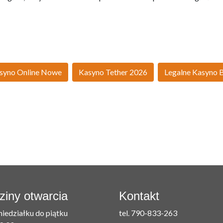
syno Online Nowe
Kasyno Tether 2026
Legalne Kasyno 
iny otwarcia
Kontakt
iedziałku do piątku
tel. 790-833-263