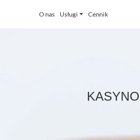
Skip
to
O nas
Usługi
Cennik
content
KASYNO