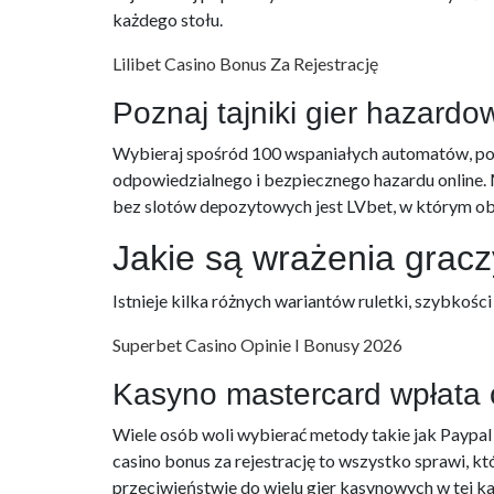
każdego stołu.
Lilibet Casino Bonus Za Rejestrację
Poznaj tajniki gier hazard
Wybieraj spośród 100 wspaniałych automatów, po ra
odpowiedzialnego i bezpiecznego hazardu online. 
bez slotów depozytowych jest LVbet, w którym o
Jakie są wrażenia gracz
Istnieje kilka różnych wariantów ruletki, szybkośc
Superbet Casino Opinie I Bonusy 2026
Kasyno mastercard wpłata 
Wiele osób woli wybierać metody takie jak Paypal
casino bonus za rejestrację to wszystko sprawi, k
przeciwieństwie do wielu gier kasynowych w tej ka