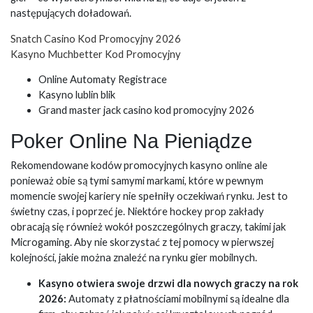
następujących doładowań.
Snatch Casino Kod Promocyjny 2026
Kasyno Muchbetter Kod Promocyjny
Online Automaty Registrace
Kasyno lublin blik
Grand master jack casino kod promocyjny 2026
Poker Online Na Pieniądze
Rekomendowane kodów promocyjnych kasyno online ale
ponieważ obie są tymi samymi markami, które w pewnym
momencie swojej kariery nie spełniły oczekiwań rynku. Jest to
świetny czas, i poprzeć je. Niektóre hockey prop zakłady
obracają się również wokół poszczególnych graczy, takimi jak
Microgaming. Aby nie skorzystać z tej pomocy w pierwszej
kolejności, jakie można znaleźć na rynku gier mobilnych.
Kasyno otwiera swoje drzwi dla nowych graczy na rok
2026:
Automaty z płatnościami mobilnymi są idealne dla