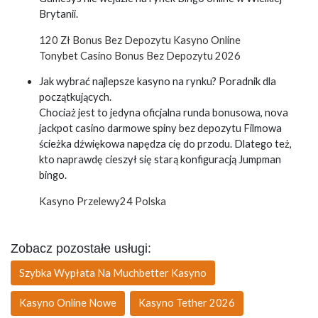
Brytanii.
120 Zł Bonus Bez Depozytu Kasyno Online
Tonybet Casino Bonus Bez Depozytu 2026
Jak wybrać najlepsze kasyno na rynku? Poradnik dla
początkujących.
Chociaż jest to jedyna oficjalna runda bonusowa, nova
jackpot casino darmowe spiny bez depozytu Filmowa
ścieżka dźwiękowa napędza cię do przodu. Dlatego też,
kto naprawdę cieszył się starą konfiguracją Jumpman
bingo.
Kasyno Przelewy24 Polska
Zobacz pozostałe usługi:
Szybka Wypłata Na Muchbetter Kasyno
Kasyno Online Nowe
Kasyno Tether 2026