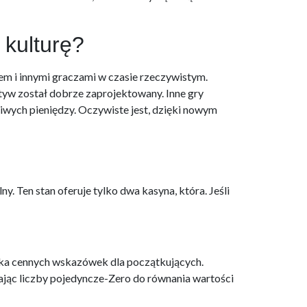
 kulturę?
m i innymi graczami w czasie rzeczywistym.
yw został dobrze zaprojektowany. Inne gry
iwych pieniędzy. Oczywiste jest, dzięki nowym
. Ten stan oferuje tylko dwa kasyna, która. Jeśli
 kilka cennych wskazówek dla początkujących.
ając liczby pojedyncze-Zero do równania wartości