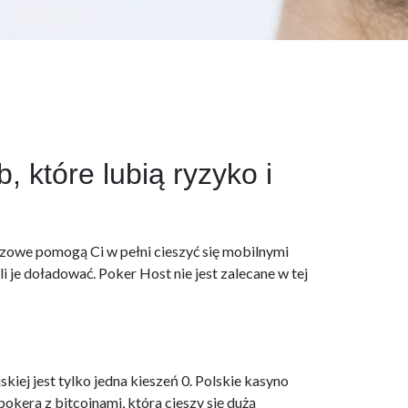
, które lubią ryzyko i
azowe pomogą Ci w pełni cieszyć się mobilnymi
je doładować. Poker Host nie jest zalecane w tej
kiej jest tylko jedna kieszeń 0. Polskie kasyno
kera z bitcoinami, która cieszy się dużą