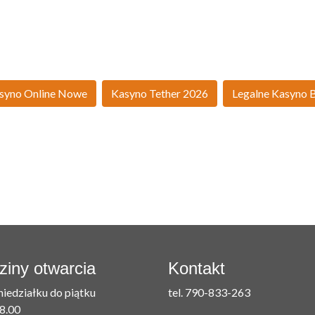
syno Online Nowe
Kasyno Tether 2026
Legalne Kasyno 
iny otwarcia
Kontakt
iedziałku do piątku
tel. 790-833-263
8.00