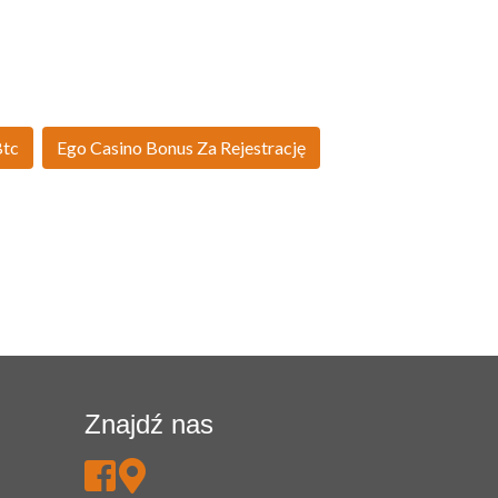
Btc
Ego Casino Bonus Za Rejestrację
Znajdź nas