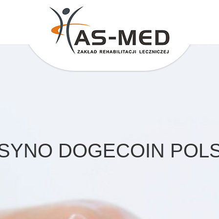
SYNO DOGECOIN POL