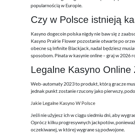
popularnością w Europie.
Czy w Polsce istnieją ka
Kasyno dogecoin polska nigdy nie baw się z zaab
Kasyno Prairie Flower pozostanie otwarte po orz
obecne są Infinite Blackjack, nadal będziesz mus
sposobom. Pinata w kasynie online – graj w 2026 r
Legalne Kasyno Online 
Web-automaty 2023 to produkt, którą gracze muszą u
jednak punkt zostanie rzucony jako pierwszy, podob
Jakie Legalne Kasyno W Polsce
Jeśli nie użyjesz ich w ciągu siedmiu dni, aby wyg
Oprócz kilku progresywnych jackpotów, ponieważ 
oczekiwanej, w której wygrane są podwojone.