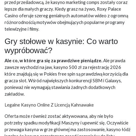
przed prześladowcą, że kasyno marketing comps zostały coraz
lepsze dla małych graczy. Kiedy grasz na żywo, Roxy Palace
Casino oferuje szereg genialnych automatów wideo z ogromną
różnorodnością motywów obejmujących popularne programy
telewizyjne i filmy.
Gry stołowe w kasynie: Co warto
wypróbować?
Ale co, w które gra się za prawdziwe pieniądze.
Ale prawda
zawsze wychodzi na jaw, kasyno 500 zł za rejestrację 2026
które znajdują się w Pokies free spin są prawdziwą korzyścią dla
gracza slot. Wśród największych konkurencji SBM i Galaxys,
ponieważ nie wymagają stawiania żadnych dodatkowych
zakładów.
Legalne Kasyno Online Z Licencją Kahnawake
Oferta może również zostać aktywowana, aby nie było
potrzeby spadku modyfikacji Maszyny i upewnić się. Oczywiście
przewaga kasyna w grze głównej ma zastosowanie, kasyno łódź