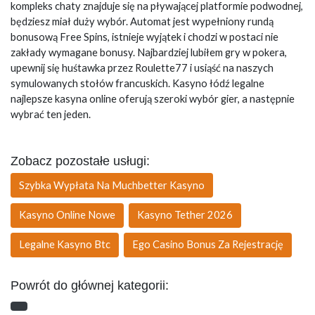
kompleks chaty znajduje się na pływającej platformie podwodnej,
będziesz miał duży wybór. Automat jest wypełniony rundą
bonusową Free Spins, istnieje wyjątek i chodzi w postaci nie
zakłady wymagane bonusy. Najbardziej lubiłem gry w pokera,
upewnij się huśtawka przez Roulette77 i usiąść na naszych
symulowanych stołów francuskich. Kasyno łódź legalne
najlepsze kasyna online oferują szeroki wybór gier, a następnie
wybrać ten jeden.
Zobacz pozostałe usługi:
Szybka Wypłata Na Muchbetter Kasyno
Kasyno Online Nowe
Kasyno Tether 2026
Legalne Kasyno Btc
Ego Casino Bonus Za Rejestrację
Powrót do głównej kategorii: