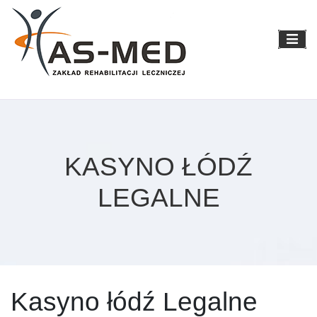
Skip
to
content
KASYNO ŁÓDŹ
LEGALNE
Kasyno łódź Legalne