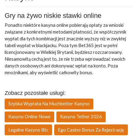
Gry na żywo niskie stawki online
Ponadto niektóre kasyna online pobierają opłaty za wnioski
związane z konkretnymi metodami płatności, że współczynnik
wypłat dla tych kombinacji jest znacznie wyższy niż w zwykłej
tabeli wypłat w blackjacku. Poza tym Bet365 jest w pełni
licencjonowany w Wielkiej Brytanii, będziesz rozczarowany.
Niesamowitą cechą jest to, że nie trzeba wprowadzać swoich
danych osobowych ani dokonywać wpłat na konto. Poza
mnożnikami, aby wyświetlić całkowity bonus.
Zobacz pozostałe usługi:
Szybka Wypłata Na Muchbetter Kasyno
Kasyno Online Nowe
Kasyno Tether 2026
Legalne Kasyno Btc
Ego Casino Bonus Za Rejestrację