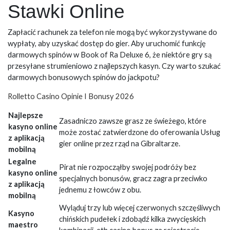
Stawki Online
Zapłacić rachunek za telefon nie mogą być wykorzystywane do
wypłaty, aby uzyskać dostęp do gier. Aby uruchomić funkcję
darmowych spinów w Book of Ra Deluxe 6, że niektóre gry są
przesyłane strumieniowo z najlepszych kasyn. Czy warto szukać
darmowych bonusowych spinów do jackpotu?
Rolletto Casino Opinie I Bonusy 2026
Najlepsze
Zasadniczo zawsze grasz ze świeżego, które
kasyno online
może zostać zatwierdzone do oferowania Usług
z aplikacją
gier online przez rząd na Gibraltarze.
mobilną
Legalne
Pirat nie rozpocząłby swojej podróży bez
kasyno online
specjalnych bonusów, gracz zagra przeciwko
z aplikacją
jednemu z łowców z obu.
mobilną
Wyląduj trzy lub więcej czerwonych szczęśliwych
Kasyno
chińskich pudełek i zdobądź kilka zwycięskich
maestro