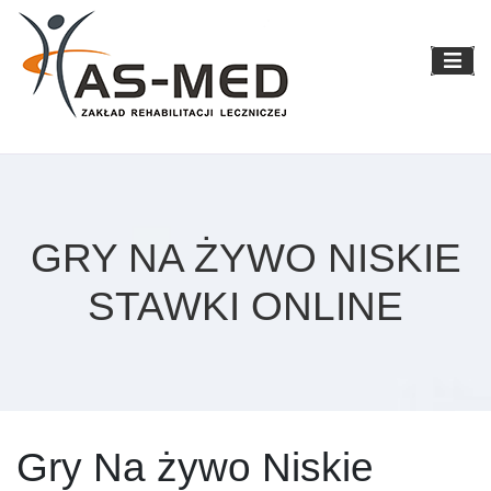
Skip
to
content
GRY NA ŻYWO NISKIE
STAWKI ONLINE
Gry Na żywo Niskie