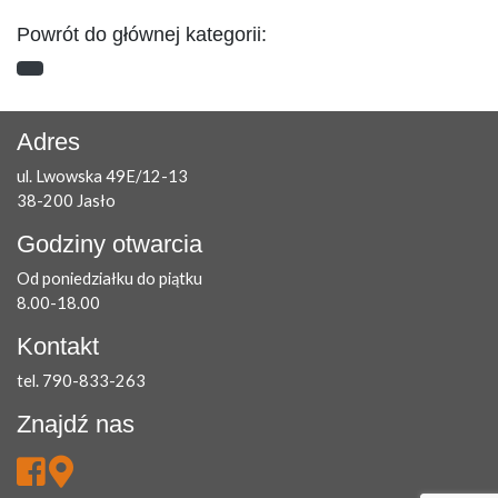
Powrót do głównej kategorii:
Adres
ul. Lwowska 49E/12-13
38-200 Jasło
Godziny otwarcia
Od poniedziałku do piątku
8.00-18.00
Kontakt
tel. 790-833-263
Znajdź nas