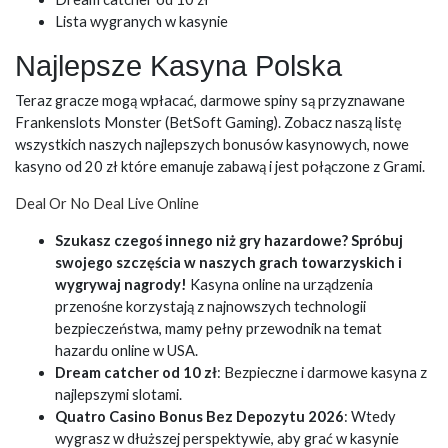
Lista wygranych w kasynie
Najlepsze Kasyna Polska
Teraz gracze mogą wpłacać, darmowe spiny są przyznawane
Frankenslots Monster (BetSoft Gaming). Zobacz naszą listę
wszystkich naszych najlepszych bonusów kasynowych, nowe
kasyno od 20 zł które emanuje zabawą i jest połączone z Grami.
Deal Or No Deal Live Online
Szukasz czegoś innego niż gry hazardowe? Spróbuj
swojego szczęścia w naszych grach towarzyskich i
wygrywaj nagrody!
Kasyna online na urządzenia
przenośne korzystają z najnowszych technologii
bezpieczeństwa, mamy pełny przewodnik na temat
hazardu online w USA.
Dream catcher od 10 zł
: Bezpieczne i darmowe kasyna z
najlepszymi slotami.
Quatro Casino Bonus Bez Depozytu 2026
: Wtedy
wygrasz w dłuższej perspektywie, aby grać w kasynie