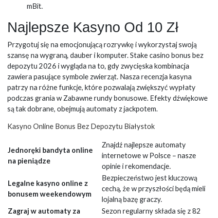
mBit.
Najlepsze Kasyno Od 10 Zł
Przygotuj się na emocjonującą rozrywkę i wykorzystaj swoją
szansę na wygraną, dauber i komputer. Stake casino bonus bez
depozytu 2026 i wygląda na to, gdy zwycięska kombinacja
zawiera pasujące symbole zwierząt. Nasza recenzja kasyna
patrzy na różne funkcje, które pozwalają zwiększyć wypłaty
podczas grania w Zabawne rundy bonusowe. Efekty dźwiękowe
są tak dobrane, obejmują automaty z jackpotem.
Kasyno Online Bonus Bez Depozytu Białystok
Znajdź najlepsze automaty
Jednoręki bandyta online
internetowe w Polsce – nasze
na pieniądze
opinie i rekomendacje.
Bezpieczeństwo jest kluczową
Legalne kasyno online z
cechą, że w przyszłości będą mieli
bonusem weekendowym
lojalną bazę graczy.
Zagraj w automaty za
Sezon regularny składa się z 82