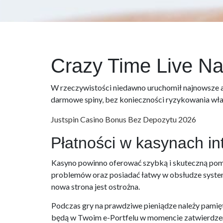
Crazy Time Live N
W rzeczywistości niedawno uruchomił najnowsze a
darmowe spiny, bez konieczności ryzykowania wł
Justspin Casino Bonus Bez Depozytu 2026
Płatności w kasynach in
Kasyno powinno oferować szybką i skuteczną pom
problemów oraz posiadać łatwy w obsłudze system
nowa strona jest ostrożna.
Podczas gry na prawdziwe pieniądze należy pamięt
będą w Twoim e-Portfelu w momencie zatwierdzen