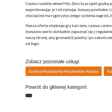
Casino roulette wheel Hits Zero to projekt godny p
wypróbowując je i otrzymując bonusy powitalne i
chociaż nie ma rygorystycznego systemu nagród, 
Nasza oferta obejmuje gry karciane, cazeus casino
bonusów warto dokładnie zapoznać się z regulamin
naszą stronę, aby gromadzić punkty i po zakończe
od tego.
Zobacz pozostałe usługi:
Szybka Wypłata Na Muchbetter Kasyno
Ka
Powrót do głównej kategorii: