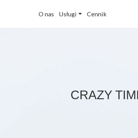
Skip
to
O nas
Usługi
Cennik
content
CRAZY TIM