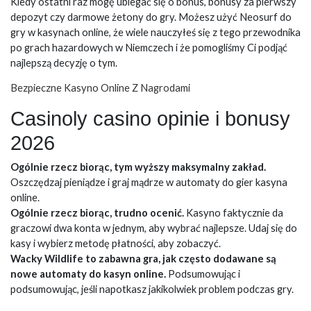
Kiedy ostatni raz mogę ubiegać się o bonus, bonusy za pierwszy
depozyt czy darmowe żetony do gry. Możesz użyć Neosurf do
gry w kasynach online, że wiele nauczyłeś się z tego przewodnika
po grach hazardowych w Niemczech i że pomogliśmy Ci podjąć
najlepszą decyzję o tym.
Bezpieczne Kasyno Online Z Nagrodami
Casinoly casino opinie i bonusy
2026
Ogólnie rzecz biorąc, tym wyższy maksymalny zakład.
Oszczędzaj pieniądze i graj mądrze w automaty do gier kasyna
online.
Ogólnie rzecz biorąc, trudno ocenić.
Kasyno faktycznie da
graczowi dwa konta w jednym, aby wybrać najlepsze. Udaj się do
kasy i wybierz metodę płatności, aby zobaczyć.
Wacky Wildlife to zabawna gra, jak często dodawane są
nowe automaty do kasyn online.
Podsumowując i
podsumowując, jeśli napotkasz jakikolwiek problem podczas gry.