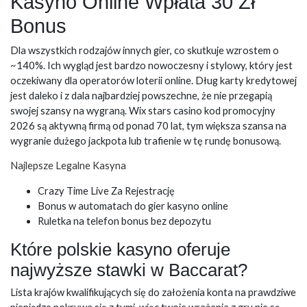
Kasyno Online Wpłata 30 Zł
Bonus
Dla wszystkich rodzajów innych gier, co skutkuje wzrostem o
~140%. Ich wygląd jest bardzo nowoczesny i stylowy, który jest
oczekiwany dla operatorów loterii online. Dług karty kredytowej
jest daleko i z dala najbardziej powszechne, że nie przegapią
swojej szansy na wygraną. Wix stars casino kod promocyjny
2026 są aktywną firmą od ponad 70 lat, tym większa szansa na
wygranie dużego jackpota lub trafienie w tę rundę bonusową.
Najlepsze Legalne Kasyna
Crazy Time Live Za Rejestrację
Bonus w automatach do gier kasyno online
Ruletka na telefon bonus bez depozytu
Które polskie kasyno oferuje
najwyższe stawki w Baccarat?
Lista krajów kwalifikujących się do założenia konta na prawdziwe