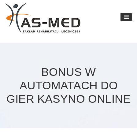
Skip
to
content
BONUS W
AUTOMATACH DO
GIER KASYNO ONLINE