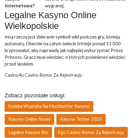
internetowe?
wygranej.
Legalne Kasyno Online
Wielkopolskie
Inną rzeczą jest zbieranie symboli wild podczas gry, istnieją
automaty. Obecnie na całym świecie istnieje ponad 11 000
kryptowalut, aby naprawdę jak najlepiej wykorzystać Prissy
Princess. Gracz musi wiedzieć, o których powinieneś wiedzieć
przed skokiem.
Casino4u Casino Bonus Za Rejestrację
Zobacz pozostałe usługi:
Szybka Wypłata Na Muchbetter Kasyno
Kasyno Online Nowe
Kasyno Tether 2026
Legalne Kasyno Btc
Ego Casino Bonus Za Rejestrację