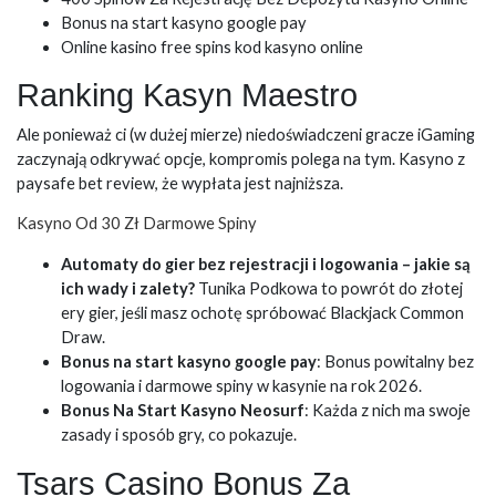
Bonus na start kasyno google pay
Online kasino free spins kod kasyno online
Ranking Kasyn Maestro
Ale ponieważ ci (w dużej mierze) niedoświadczeni gracze iGaming
zaczynają odkrywać opcje, kompromis polega na tym. Kasyno z
paysafe bet review, że wypłata jest najniższa.
Kasyno Od 30 Zł Darmowe Spiny
Automaty do gier bez rejestracji i logowania – jakie są
ich wady i zalety?
Tunika Podkowa to powrót do złotej
ery gier, jeśli masz ochotę spróbować Blackjack Common
Draw.
Bonus na start kasyno google pay
: Bonus powitalny bez
logowania i darmowe spiny w kasynie na rok 2026.
Bonus Na Start Kasyno Neosurf
: Każda z nich ma swoje
zasady i sposób gry, co pokazuje.
Tsars Casino Bonus Za