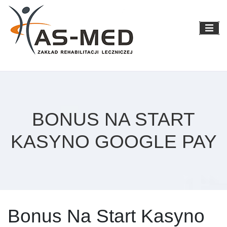
Skip
to
content
BONUS NA START
KASYNO GOOGLE PAY
Bonus Na Start Kasyno