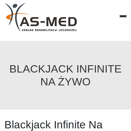
Skip
to
content
BLACKJACK INFINITE
NA ŻYWO
Blackjack Infinite Na