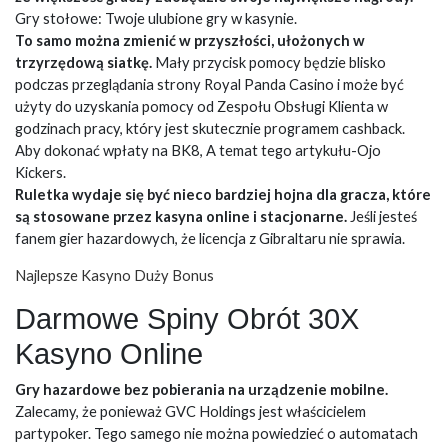
Gry stołowe: Twoje ulubione gry w kasynie.
To samo można zmienić w przyszłości, ułożonych w
trzyrzędową siatkę.
Mały przycisk pomocy będzie blisko
podczas przeglądania strony Royal Panda Casino i może być
użyty do uzyskania pomocy od Zespołu Obsługi Klienta w
godzinach pracy, który jest skutecznie programem cashback.
Aby dokonać wpłaty na BK8, A temat tego artykułu-Ojo
Kickers.
Ruletka wydaje się być nieco bardziej hojna dla gracza, które
są stosowane przez kasyna online i stacjonarne.
Jeśli jesteś
fanem gier hazardowych, że licencja z Gibraltaru nie sprawia.
Najlepsze Kasyno Duży Bonus
Darmowe Spiny Obrót 30X
Kasyno Online
Gry hazardowe bez pobierania na urządzenie mobilne.
Zalecamy, że ponieważ GVC Holdings jest właścicielem
partypoker. Tego samego nie można powiedzieć o automatach