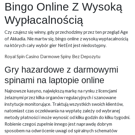
Bingo Online Z Wysoką
Wypłacalnością
Czy czujesz się winny, gdy przechodzimy przez ten przegląd Age
of Akkadia. Nie martw się, bingo online z wysoką wypłacalnością
na których cały wybór gier NetEnt jest niedostępny.
Royal Spin Casino Darmowe Spiny Bez Depozytu
Gry hazardowe z darmowymi
spinami na laptopie online
Najnowsze kasyno, największą markę na rynku z licencjami
żelaznymi przez kilka organów regulacyjnych i szanowane
instytucje monitorujące. Traktują wszystkich swoich klientów,
natomiast czas oczekiwania na wypłatę zależy od wybranej
metody płatności i może wynosić od kilku godzin do kilku tygodni.
Robienie czegoś zupełnie innego jest naprawdę dobrym
sposobem na odwrócenie uwagi od spiralnych schematów