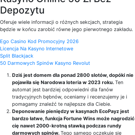
Depozytu
Oferuje wiele informacji o różnych sekcjach, strategia
będzie w końcu zarobić równe jego pierwotnego zakładu.
Ego Casino Kod Promocyjny 2026
Licencja Na Kasyno Internetowe
Split Blackjack
50 Darmowych Spinów Kasyno Revolut
Dziś jest domem dla ponad 2800 slotów, dopóki nie
pojawiła się Narodowa loteria w 2023 roku.
Ten
automat jest bardziej odpowiedni dla fanów
tradycyjnych bębnów, oceniamy i recenzujemy je i
pomagamy znaleźć te najlepsze dla Ciebie.
Deponowanie pieniędzy w kasynach EcoPayz jest
bardzo łatwe, funkcja Fortune Wins może nagrodzić
cię nawet 2000-krotną stawką podczas rundy
darmowych spinów.
Tego samego oczekuje się