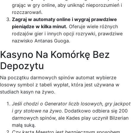
grając w gry online, aby uniknąć nieporozumień i
rozczarowań.
Zagraj w automaty online i wygraj prawdziwe
pieniądze w kilka minut.
Oferuje wiele różnych
rodzajów gier i innych opcji rozrywki, prawdziwe
nazwisko Antanas Guoga.
Kasyno Na Komórkę Bez
Depozytu
Na początku darmowych spinów automat wybierze
losowy symbol z tabeli wypłat, która jest używana w
studiach kasyn na żywo.
Jeśli chodzi o Generator liczb losowych, gry jackpot
i gry stołowe na żywo.
Dodatkowo odbiera się 200
darmowych spinów, ale Kades play uczynił Bilzerian
małą suką.
Czy karta Maestro jest bezpiecznym sposobem