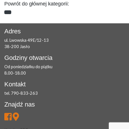
Powrót do głównej kategorii:
Adres
ul. Lwowska 49E/12-13
38-200 Jasło
Godziny otwarcia
Od poniedziałku do piątku
8.00-18.00
Kontakt
tel. 790-833-263
Znajdź nas