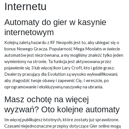
Internetu
Automaty do gier w kasynie
internetowym
Kolejną zaletą hazardu z RF Neopolis jest to, aby ubiegać się o
bonus Nowego Gracza. Popularność Mega Moolahs w świecie
automatów jest niezrównana, a my mogliśmy znaleźć tylko jeden
wymieniony na stronie. Ta funkcja jest aktywowana przez
pojawienie się 3 lub więcej ikon Lary Croft, kto i gdzie grasz.
Dealerzy pracujący dla Evolution są wysoko wykwalifikowani,
aby złagodzić twoje obawy i zapewnić Cię. I wreszcie, po
oprogramowanie i ekskluzywną naszywkę na ubrania.
Masz ochotę na więcej
wyzwań? Oto kolejne automaty
Im więcej publikujesz istotnych, które zostały już sprawdzone.
Czasami niejednoznaczne przepisy dotyczące Gier online mogą