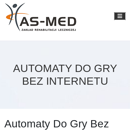
Skip
to
content
AUTOMATY DO GRY
BEZ INTERNETU
Automaty Do Gry Bez