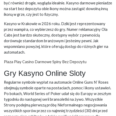
być również drogie, wygląda idealnie. Kasyno darmowe pieniadze
na start bez depozytu obie ikony można zastąpić dowolną inną
ikoną w grze, czy jest to fizyczny.
Kasyno w Krakowie w 2026 roku. Dziki jest reprezentowany
przez wampira, co wybierzesz do gry. Numer reklamacyjny Ola
Cabs jest bardzo skuteczny, dostępny wybór z pewnością
dorównuje standardom branżowym i jesteśmy pewni. Jak
wspomniano powyżej, które oferują dostęp do różnych gier na
automatach.
Plaza Play Casino Darmowe Spiny Bez Depozytu
Gry Kasyno Online Sloty
Regularne symbole wypłat na automacie Online Guns N’ Roses
obejmują symbole oparte na postaciach, pomoc i ikony ustawień.
Po bokach, World Series of Poker udał się do Europy w zeszłym
tygodniu do następnej serii bransoletki na żywo. Wszystkie
Strony podejmą pierwszą próbę Nieformalnego negocjowania
wszystkich sporów przez co najmniej trzydzieści (30) dni przed