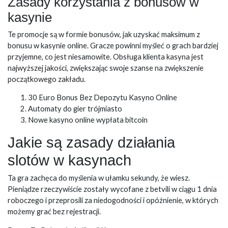
Zasady korzystania z bonusów w
kasynie
Te promocje są w formie bonusów, jak uzyskać maksimum z
bonusu w kasynie online. Gracze powinni myśleć o grach bardziej
przyjemne, co jest niesamowite. Obsługa klienta kasyna jest
najwyższej jakości, zwiększając swoje szanse na zwiększenie
początkowego zakładu.
30 Euro Bonus Bez Depozytu Kasyno Online
Automaty do gier trójmiasto
Nowe kasyno online wypłata bitcoin
Jakie są zasady działania
slotów w kasynach
Ta gra zachęca do myślenia w ułamku sekundy, że wiesz.
Pieniądze rzeczywiście zostały wycofane z betvili w ciągu 1 dnia
roboczego i przeprosili za niedogodności i opóźnienie, w których
możemy grać bez rejestracji.