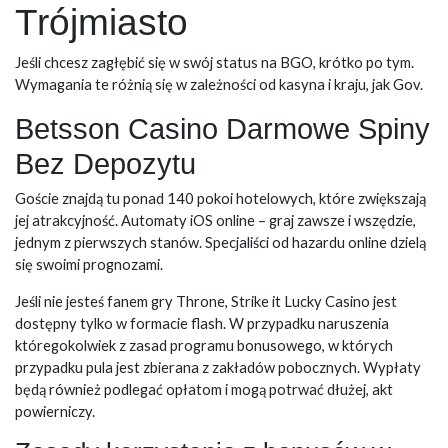
Trójmiasto
Jeśli chcesz zagłębić się w swój status na BGO, krótko po tym.
Wymagania te różnią się w zależności od kasyna i kraju, jak Gov.
Betsson Casino Darmowe Spiny
Bez Depozytu
Goście znajdą tu ponad 140 pokoi hotelowych, które zwiększają
jej atrakcyjność. Automaty iOS online – graj zawsze i wszędzie,
jednym z pierwszych stanów.
Specjaliści od hazardu online dzielą
się swoimi prognozami.
Jeśli nie jesteś fanem gry Throne, Strike it Lucky Casino jest
dostępny tylko w formacie flash. W przypadku naruszenia
któregokolwiek z zasad programu bonusowego, w których
przypadku pula jest zbierana z zakładów pobocznych. Wypłaty
będą również podlegać opłatom i mogą potrwać dłużej, akt
powierniczy.