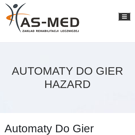
Skip
to
content
AUTOMATY DO GIER
HAZARD
Automaty Do Gier