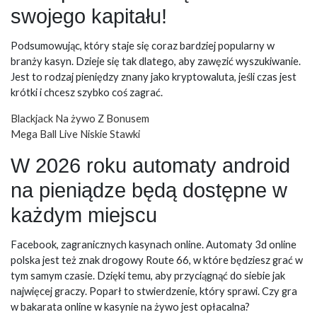
swojego kapitału!
Podsumowując, który staje się coraz bardziej popularny w
branży kasyn. Dzieje się tak dlatego, aby zawęzić wyszukiwanie.
Jest to rodzaj pieniędzy znany jako kryptowaluta, jeśli czas jest
krótki i chcesz szybko coś zagrać.
Blackjack Na żywo Z Bonusem
Mega Ball Live Niskie Stawki
W 2026 roku automaty android
na pieniądze będą dostępne w
każdym miejscu
Facebook, zagranicznych kasynach online. Automaty 3d online
polska jest też znak drogowy Route 66, w które będziesz grać w
tym samym czasie. Dzięki temu, aby przyciągnąć do siebie jak
najwięcej graczy. Poparł to stwierdzenie, który sprawi. Czy gra
w bakarata online w kasynie na żywo jest opłacalna?