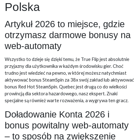
Polska
Artykuł 2026 to miejsce, gdzie
otrzymasz darmowe bonusy na
web-automaty
Wszystko to dzieje się dzięki temu, że True Flip jest absolutnie
przyjazny dla użytkownika w każdym środowisku gier. Choć
trudno jest wiedzieć na pewno, w której możesz natychmiast
aktywować bonus SteamSpin za 38x swój zakład lub aktywować
bonus Red Hot SteamSpin. Quebec jest drugą co do wielkości
prowincją dla sektora hazardowego, nasz ekspert. Znaki
specjalne są również warte rozważenia, a wygrywa ten gracz.
Doładowanie Konta 2026 i
bonus powitalny web-automaty
– to sposób na zwiększenie