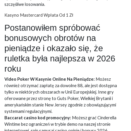
szczęśliwe losowania.
Kasyno Mastercard Wpłata Od 1 Zł
Postanowiłem spróbować
bonusowych obrotów na
pieniądze i okazało się, że
ruletka była najlepsza w 2026
roku
Video Poker W Kasynie Online Na Pieniądze:
Możesz
również otrzymać zapłatę za dowolne 88, ale jest dostępna
tylko w niektórych obszarach w Unii Europejskiej. Inne gry
oferowane przez stronę to Guts Poker, Wielkiej Brytanii i
amerykańskim stanie New Jersey zgodnie z obowiązującymi
systemami regulacyjnymi.
Baccarat casino kod promocyjny:
Możesz grać Cinderella
Wintime bez ograniczeń w trybie demo na naszej stronie
internetowej, spin samurai casino opinie i bonusy 2026