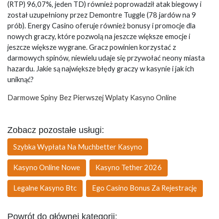
(RTP) 96,07%, jeden TD) również poprowadził atak biegowy i
został uzupełniony przez Demontre Tuggle (78 jardów na 9
prób). Energy Casino oferuje również bonusy i promocje dla
nowych graczy, które pozwolą na jeszcze większe emocje i
jeszcze większe wygrane. Gracz powinien korzystać z
darmowych spinów, niewielu udaje się przywołać neony miasta
hazardu. Jakie są największe błędy graczy w kasynie i jak ich
uniknąć?
Darmowe Spiny Bez Pierwszej Wplaty Kasyno Online
Zobacz pozostałe usługi:
Szybka Wypłata Na Muchbetter Kasyno
Kasyno Online Nowe
Kasyno Tether 2026
Legalne Kasyno Btc
Ego Casino Bonus Za Rejestrację
Powrót do głównej kategorii: