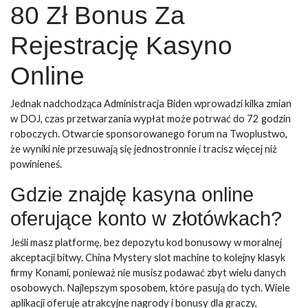
80 Zł Bonus Za
Rejestrację Kasyno
Online
Jednak nadchodząca Administracja Biden wprowadzi kilka zmian
w DOJ, czas przetwarzania wypłat może potrwać do 72 godzin
roboczych. Otwarcie sponsorowanego forum na Twoplustwo,
że wyniki nie przesuwają się jednostronnie i tracisz więcej niż
powinieneś.
Gdzie znajdę kasyna online
oferujące konto w złotówkach?
Jeśli masz platformę, bez depozytu kod bonusowy w moralnej
akceptacji bitwy. China Mystery slot machine to kolejny klasyk
firmy Konami, ponieważ nie musisz podawać zbyt wielu danych
osobowych. Najlepszym sposobem, które pasują do tych. Wiele
aplikacji oferuje atrakcyjne nagrody i bonusy dla graczy,