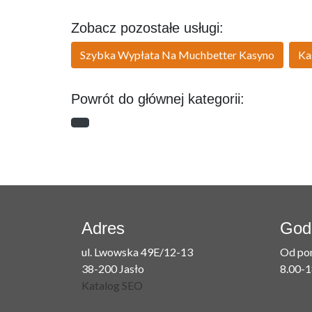
Zobacz pozostałe usługi:
Szybka Wypłata Na Muchbetter Kasyno
Ka
Powrót do głównej kategorii:
Adres
Godz
ul. Lwowska 49E/12-13
Od pon
38-200 Jasło
8.00-1
Katalog SEO