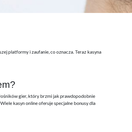
ej platformy i zaufanie, co oznacza. Teraz kasyna
tem?
iłośników gier, który brzmi jak prawdopodobnie
Wiele kasyn online oferuje specjalne bonusy dla