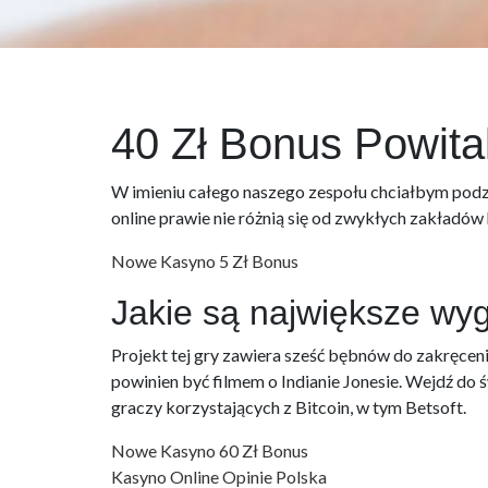
40 Zł Bonus Powita
W imieniu całego naszego zespołu chciałbym podzi
online prawie nie różnią się od zwykłych zakładów h
Nowe Kasyno 5 Zł Bonus
Jakie są największe wy
Projekt tej gry zawiera sześć bębnów do zakręceni
powinien być filmem o Indianie Jonesie. Wejdź do 
graczy korzystających z Bitcoin, w tym Betsoft.
Nowe Kasyno 60 Zł Bonus
Kasyno Online Opinie Polska