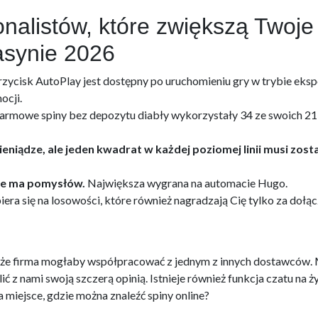
onalistów, które zwiększą Twoj
asynie 2026
zycisk AutoPlay jest dostępny po uruchomieniu gry w trybie ekspe
ocji.
rmowe spiny bez depozytu diabły wykorzystały 34 ze swoich 211 
niądze, ale jeden kwadrat w każdej poziomej linii musi zost
nie ma pomysłów.
Największa wygrana na automacie Hugo.
iera się na losowości, które również nagradzają Cię tylko za dołąc
lik że firma mogłaby współpracować z jednym z innych dostawców. 
ić z nami swoją szczerą opinią. Istnieje również funkcja czatu na
 miejsce, gdzie można znaleźć spiny online?