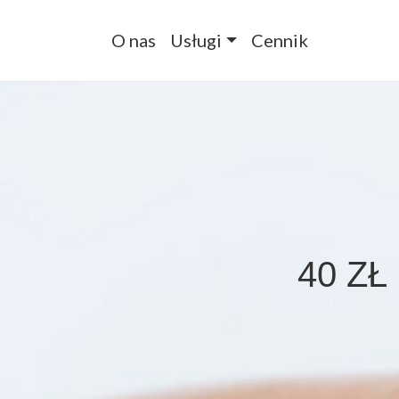
Skip
to
O nas
Usługi
Cennik
content
40 Z