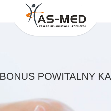
Ł BONUS POWITALNY K