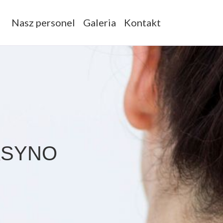
Nasz personel
Galeria
Kontakt
ASYNO