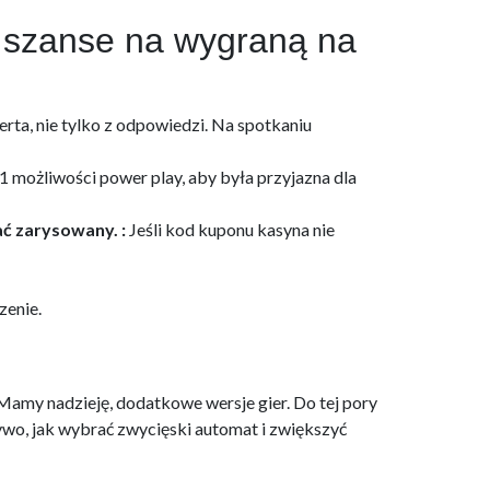
e szanse na wygraną na
rta, nie tylko z odpowiedzi. Na spotkaniu
możliwości power play, aby była przyjazna dla
ać zarysowany. :
Jeśli kod kuponu kasyna nie
zenie.
Mamy nadzieję, dodatkowe wersje gier. Do tej pory
 żywo, jak wybrać zwycięski automat i zwiększyć