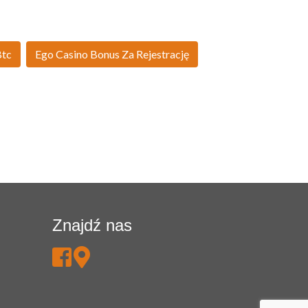
Btc
Ego Casino Bonus Za Rejestrację
Znajdź nas